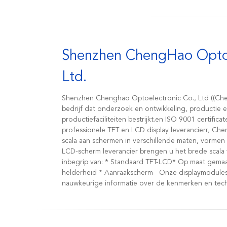
Shenzhen ChengHao Optoe
Ltd.
Shenzhen Chenghao Optoelectronic Co., Ltd ((Ch
bedrijf dat onderzoek en ontwikkeling, productie e
productiefaciliteiten bestrijkt.en ISO 9001 certific
professionele TFT en LCD display leverancierr, C
scala aan schermen in verschillende maten, vormen
LCD-scherm leverancier brengen u het brede scala
inbegrip van: * Standaard TFT-LCD* Op maat gemaakte TFT LCD * LCD met hoge
helderheid * Aanraakscherm Onze displaymodul
nauwkeurige informatie over de kenmerken en tech
LCD biedt het beste assortiment LCD-displays en di
display panels is ideaal voor verschillende toepassi
automobieltoepassingen, serversystemen, POS-sys
huishoudelijke apparaten, industriële schermtoestell