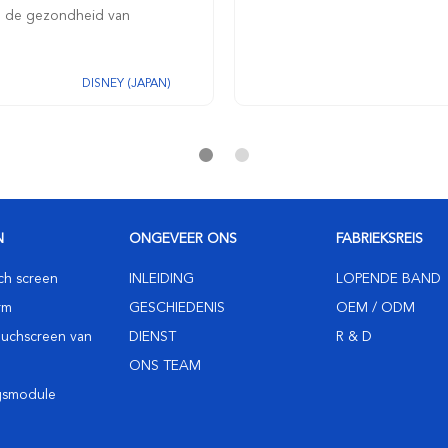
n de gezondheid van
DISNEY (JAPAN)
N
ONGEVEER ONS
FABRIEKSREIS
ch screen
INLEIDING
LOPENDE BAND
rm
GESCHIEDENIS
OEM / ODM
ouchscreen van
DIENST
R & D
ONS TEAM
gsmodule