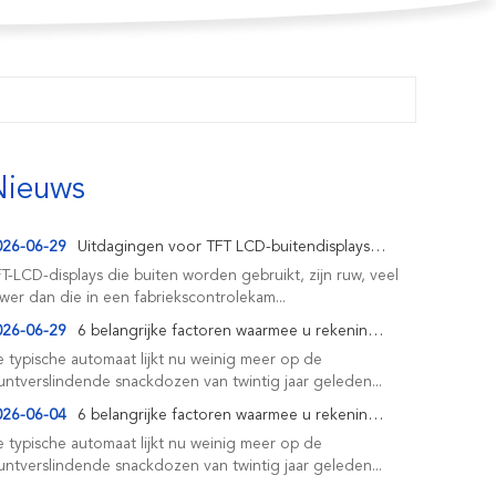
Nieuws
026-06-29
Uitdagingen voor TFT LCD-buitendisplays: problemen met zicht buitenshuis oplossen met TFT LCD...
T-LCD-displays die buiten worden gebruikt, zijn ruw, veel
wer dan die in een fabriekscontrolekam...
026-06-29
6 belangrijke factoren waarmee u rekening moet houden bij het kiezen van een TFT LCD-scherm voor ...
 typische automaat lijkt nu weinig meer op de
ntverslindende snackdozen van twintig jaar geleden...
026-06-04
6 belangrijke factoren waarmee u rekening moet houden bij het kiezen van een TFT LCD-scherm voor ...
 typische automaat lijkt nu weinig meer op de
ntverslindende snackdozen van twintig jaar geleden...