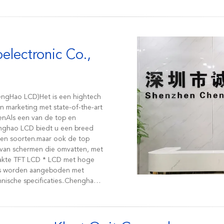
lectronic Co.,
engHao LCD)Het is een hightech
n marketing met state-of-the-art
atenAls een van de top en
henghao LCD biedt u een breed
 en soorten.maar ook de top
 van schermen die omvatten, met
es worden aangeboden met
nische specificaties..Chenghao
splaypanelen.Onze collectie
ngen zoals industriële apparatuur,
temen, medische apparatuur,
en. Op...