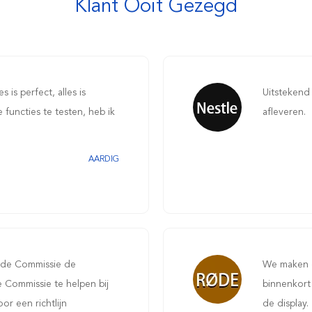
Klant Ooit Gezegd
 is perfect, alles is
Uitstekend 
e functies te testen, heb ik
afleveren.
AARDIG
 de Commissie de
We maken o
 Commissie te helpen bij
binnenkort
or een richtlijn
de display.