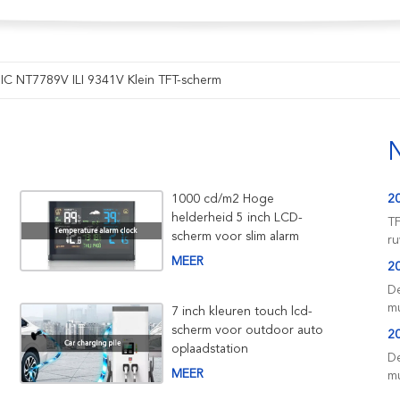
e IC NT7789V ILI 9341V Klein TFT-scherm
1000 cd/m2 Hoge
2
helderheid 5 inch LCD-
TF
scherm voor slim alarm
ru
MEER
2
De
mu
7 inch kleuren touch lcd-
scherm voor outdoor auto
2
oplaadstation
De
MEER
mu