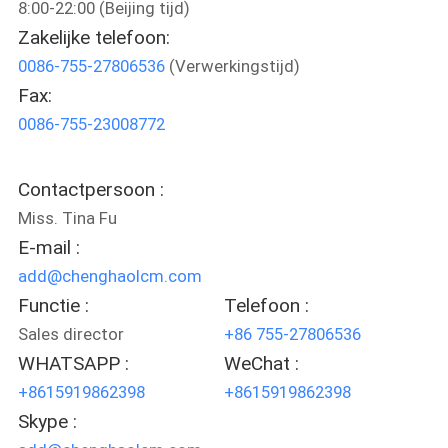
NEEM
8:00-22:00 (Beijing tijd)
Zakelijke telefoon:
CONTACT
0086-755-27806536
(Verwerkingstijd)
MET
Fax:
ONS
0086-755-23008772
OP
Contactpersoon :
VRAAG
Miss. Tina Fu
EEN
E-mail :
OFFERTE
add@chenghaolcm.com
Functie :
Telefoon :
Sales director
+86 755-27806536
SITEMAP
WHATSAPP :
WeChat :
+8615919862398
+8615919862398
PRIVACY
Skype :
POLICY