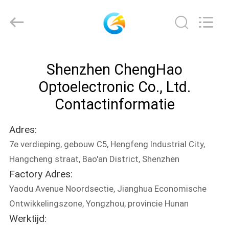
Shenzhen
ChengHao
Optoelectronic
Co.,
Ltd..
All
Rights
THUIS
Reserved.
Shenzhen ChengHao
PRODUCTEN
Optoelectronic Co., Ltd.
Contactinformatie
OVER
Adres:
ONS
7e verdieping, gebouw C5, Hengfeng Industrial City,
Hangcheng straat, Bao'an District, Shenzhen
FABRIEKSTOCHT
Factory Adres:
Yaodu Avenue Noordsectie, Jianghua Economische
KWALITEITSCONTROLE
Ontwikkelingszone, Yongzhou, provincie Hunan
Werktijd: