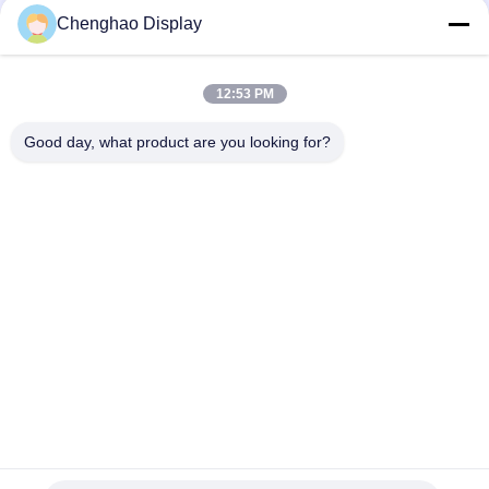
Chenghao Display
12:53 PM
Good day, what product are you looking for?
populaire categorieën
Alle
Klein LCD Touch 
TFT-LCD-Scherm
Screen
Capacitieve 
LCD 
Touchscreen Van 
Vertoningsmodule
TFT LCD
Weerstand 
IPS Lcd Vertoning
Biedende LCD 
Vertoning
TFT-LCD-
TFT-LCD-Monitor
Touchscreen