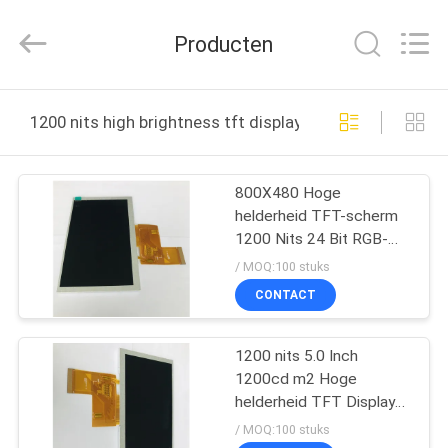
Shenzhen
ChengHao
Optoelectronic
Producten
Co.,
Ltd..
All
Rights
THUIS
Reserved.
1200 nits high brightness tft display online fabricage
PRODUCTEN
800X480 Hoge
helderheid TFT-scherm
OVER
1200 Nits 24 Bit RGB-
ONS
interface
/ MOQ:100 stuks
CONTACT
FABRIEKSTOCHT
1200 nits 5.0 Inch
1200cd m2 Hoge
KWALITEITSCONTROLE
helderheid TFT Display
RGB Interface
/ MOQ:100 stuks