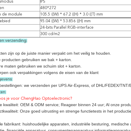
smodus
IPS
ten
480*272
n de module
105.5 ((W) * 67.2 ((H) * 3.0 ((T) mm
gebied
95.04 ((W) * 53.856 ((H) mm
24-bits Parallel RGB-interface
300 cd/m2
en verzending:
ten zijn op de juiste manier verpakt om het veilig te houden.
e producten gebruiken we bak + karton.
re maten gebruiken we schuim slot + karton.
rpen ook verpakkingen volgens de eisen van de klant
evens:
 bestellingen: we verzenden per UPS Air-Express, of DHL/FEDEX/TNT/EMS
ten:
os je voor ChengHao Optoelectronic?
e kwaliteit: OEM & ODM service; Reageer binnen 24 uur; Al onze produ
kwaliteit: Onze goed uitrusting en strenge functietests in het product
le fabrikant: huishoudelijke apparaten, industriële besturing, medisc
ie, financiële apparatuur, consumentenapparatuur,informatieapparatuu