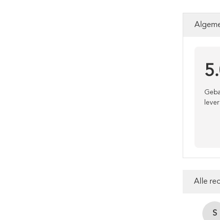
Algeme
5
Geba
lever
Alle re
S