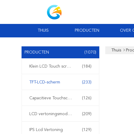
THUIS
PRODUCTEN
OVER 
Thuis
Pro
PRODUCTEN
(1070)
Klein LCD Touch screen
(184)
TFT-LCD-scherm
(233)
Capacitieve Touchscreen van TFT LCD
(126)
LCD vertoningsmodule
(209)
IPS Lcd Vertoning
(129)