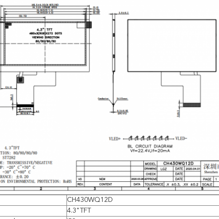
CH430WQ12D
4.3"TFT