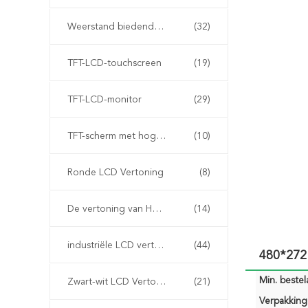
Weerstand biedende LCD Vertoning
(32)
TFT-LCD-touchscreen
(19)
TFT-LCD-monitor
(29)
TFT-scherm met hoge helderheid
(10)
Ronde LCD Vertoning
(8)
De vertoning van HD tft
(14)
industriële LCD vertoning
(44)
480*272
Min. bestela
Zwart-wit LCD Vertoning
(21)
Verpakking 