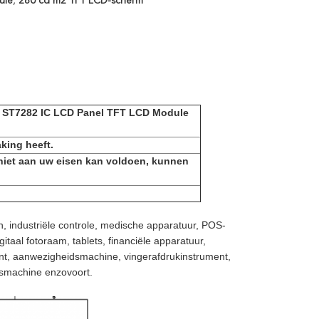
ule
,
280 cd m2 TFT LCD-scherm
its ST7282 IC LCD Panel TFT LCD Module
king heeft.
 niet aan uw eisen kan voldoen, kunnen
, industriële controle, medische apparatuur, POS-
itaal fotoraam, tablets, financiële apparatuur,
ent, aanwezigheidsmachine, vingerafdrukinstrument,
esmachine enzovoort.