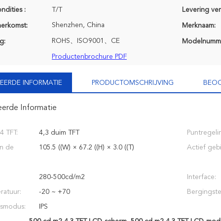
ndities :
T/T
Levering ve
Shenzhen, China
herkomst:
Merknaam:
ROHS、ISO9001、CE
g:
Modelnumm
Productenbrochure PDF
EERDE INFORMATIE
PRODUCTOMSCHRIJVING
BEOO
eerde Informatie
4 TFT:
4,3 duim TFT
Puntregeli
n de
105.5 ((W) × 67.2 ((H) × 3.0 ((T)
Actief geb
280-500cd/m2
Interface:
ratuur:
-20 ~ +70
Bergingste
gsmodus:
IPS