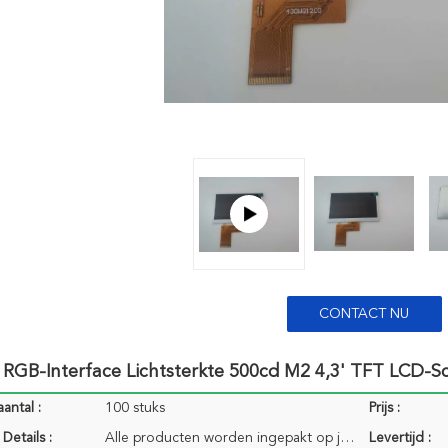
CONTACT NU
 RGB-Interface Lichtsterkte 500cd M2 4,3' TFT LCD-
antal :
100 stuks
Prijs :
Details :
Alle producten worden ingepakt op juiste manier om het te houden brandkast. Voor kleine grootte van
Levertijd :