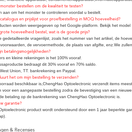
 monster bestellen om de kwaliteit te testen?
n aan om het monster te controleren voordat u bestelt.
catalogus en prijslijst voor proefbestelling in MOQ hoeveelheid?
ducten worden weergegeven op het Google-platform. Bekijk het model 
 grote hoeveelheid bestel, wat is de goede prijs?
 gedetailleerde vragenlijst, zoals het nummer van het artikel, de hoeveel
svoorwaarden, de vervoermethode, de plaats van afgifte, enz.We zullen 
ijn betalingsmogelijkheden?
rs en kleine rekeningen is het 100% vooraf.
saproductie bedraagt dit 30% vooraf en 70% saldo.
West Union, TT. bankrekening en Paypal.
uurt het om mijn bestelling te verzenden?
oorraad beschikbaar is,ChengHao Optoelectronic verzendt items meest
n voor een aangepaste bestelling zodra de bevestiging van een nieuwe 
de betaling op de bankrekening van ChengHao Optoelectronic is.
w garantie?
toelectronic product wordt ondersteund door een 1 jaar beperkte gara
p).
ngen & Recensies