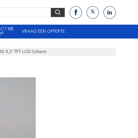
ACT ME
VRAAG EEN OFFERTE
OP
 M2 4,3' TFT LCD-Scherm