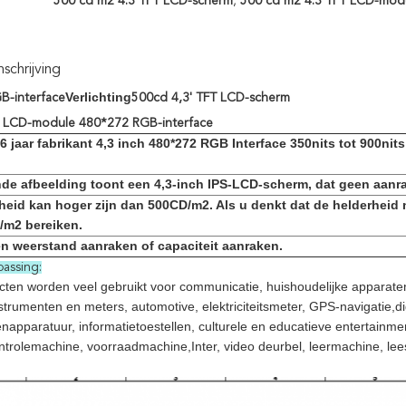
500 cd m2 4.3 TFT LCD-scherm
,
500 cd m2 4.3 TFT LCD-mod
chrijving
Verlichting
B-interface
500cd 4,3' TFT LCD-scherm
FT LCD-module 480*272 RGB-interface
 jaar fabrikant 4,3 inch 480*272 RGB Interface 350nits tot 900n
de afbeelding toont een 4,3-inch IPS-LCD-scherm, dat geen aanra
heid kan hoger zijn dan 500CD/m2. Als u denkt dat de helderheid
/m2 bereiken.
 weerstand aanraken of capaciteit aanraken.
assing:
ten worden veel gebruikt voor communicatie, huishoudelijke apparaten
trumenten en meters, automotive, elektriciteitsmeter, GPS-navigatie,dig
apparatuur, informatietoestellen, culturele en educatieve entertainm
trolemachine, voorraadmachine,Inter, video deurbel, leermachine, le