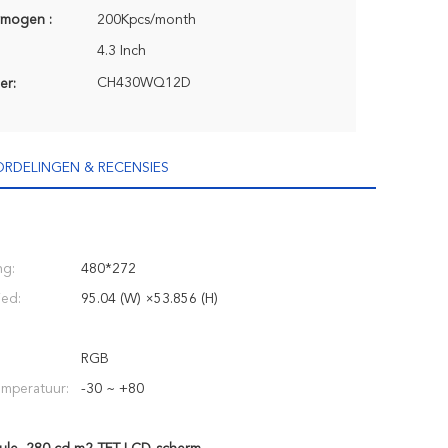
rmogen :
200Kpcs/month
4.3 Inch
CH430WQ12D
er:
RDELINGEN & RECENSIES
ng:
480*272
ied:
95.04 (W) ×53.856 (H)
RGB
mperatuur:
-30 ~ +80