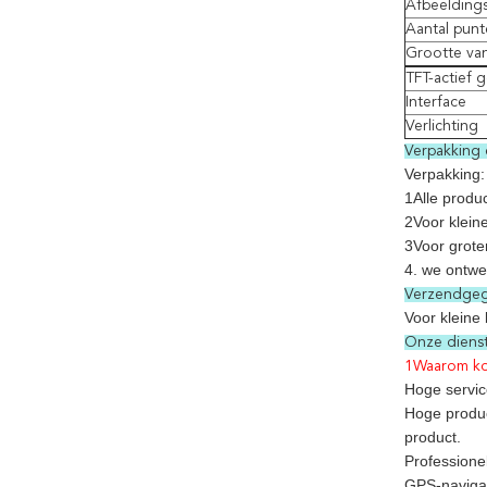
Afbeelding
Aantal pun
Grootte va
TFT-actief 
Interface
Verlichting
Verpakking 
Verpakking:
1Alle produc
2Voor klein
3Voor grote
4. we ontwe
Verzendgeg
Voor kleine
Onze diens
1Waarom ko
Hoge servic
Hoge product
product.
Professione
GPS-navigat