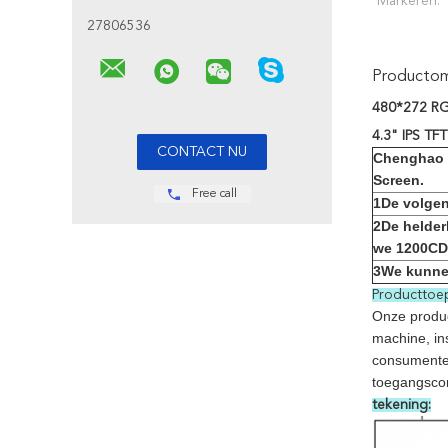
Markeren:
27806536
Productoms
480*272 RG
4.3" IPS T
Chenghao 6
Screen.
Free call
1De volgen
2De helder
we 1200CD
3We kunnen
Producttoep
Onze produc
machine, ins
consumenten
toegangscon
tekening: