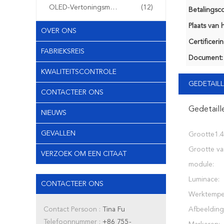
OLED-Vertoningsmodule
(12)
Betalingsco
Plaats van 
OVER ONS
Certificerin
FABRIEKSREIS
Document:
KWALITEITSCONTROLE
GEDETAILL
CONTACTEER ONS
Gedetaill
NIEUWS
GEVALLEN
Grootte1.4
Grootte va
VERZOEK OM EEN CITAAT
module:
Luminace:
CONTACTEER ONS
Werktempe
Contact Persoon :
Tina Fu
Afbeeldin
Telefoonnummer :
+86 755-