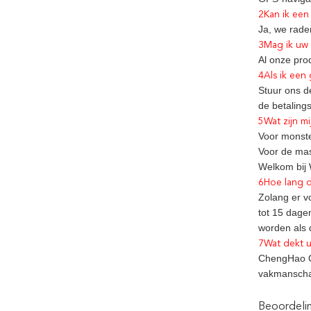
2Kan ik een
Ja, we rade
3Mag ik uw 
Al onze pro
4Als ik een
Stuur ons de
de betaling
5Wat zijn m
Voor monste
Voor de mas
Welkom bij 
6Hoe lang d
Zolang er v
tot 15 dage
worden als 
7Wat dekt u
ChengHao Op
vakmanscha
Beoordeli