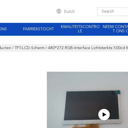
Dutch
KWALITEITSCONTRO
NEEM CONT
ONS
FABRIEKSTOCHT
LE
T ONS 
ducten
TFT-LCD-Scherm
480*272 RGB-Interface Lichtsterkte 500cd