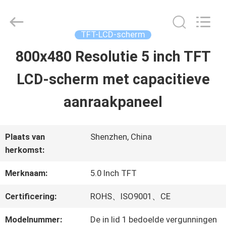
2026
Shenzhen
ChengHao
Optoelectronic
TFT-LCD-scherm
Co.,
Ltd..
800x480 Resolutie 5 inch TFT
THUIS
All
Rights
LCD-scherm met capacitieve
Reserved.
PRODUCTEN
aanraakpaneel
OVER
Plaats van
Shenzhen, China
herkomst:
ONS
Merknaam:
5.0 Inch TFT
FABRIEKSTOCHT
Certificering:
ROHS、ISO9001、CE
Modelnummer:
De in lid 1 bedoelde vergunningen