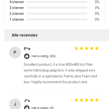
4 sterren
0%
3 sterren
0%
2 sterren
0%
1 sterren
0%
Alle recensies
P*e
P
Het is nuttig. (26)
Excellent product, it a true 800x480 lcd. Plan
some hdmi plug adapters. It was shipped very
carefully, in a rigid plastic frame, plus foam and
box. I highly recommend the product and
shenzhen chenghao optoelectronic co., ltd
J*s
J
Het is nuttig. (6)