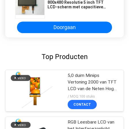
800x480 Resolutie 5 inch TFT
LCD-scherm met capacitieve
aanraakpaneel
Doorgaan
Top Producten
5,0 duim Miniips
Vertoning 2000 van TFT
LCD van de Neten Hoge
Helderheid Module
/ MOQ:100 stuks
CONTACT
RGB Leesbare LCD van
het Interfacezonlicht