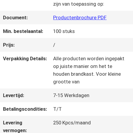
KWALITEITSCONTROLE
zijn van toepassing op:
Document:
Productenbrochure PDF
NEEM
Min. bestelaantal:
100 stuks
CONTACT
Prijs:
/
MET
Verpakking Details:
Alle producten worden ingepakt
ONS
op juiste manier om het te
houden brandkast. Voor kleine
OP
grootte van
Levertijd:
7-15 Werkdagen
VRAAG
Betalingscondities:
T/T
EEN
Levering
250 Kpcs/maand
OFFERTE
vermogen: