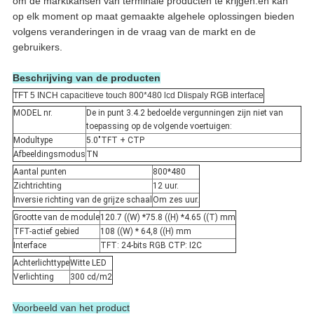
om de marktkansen van terminale producten te krijgen.en kan
op elk moment op maat gemaakte algehele oplossingen bieden
volgens veranderingen in de vraag van de markt en de
gebruikers.
Beschrijving van de producten
TFT 5 INCH capacitieve touch 800*480 lcd DIispaly RGB interface
MODEL nr.
De in punt 3.4.2 bedoelde vergunningen zijn niet van
toepassing op de volgende voertuigen:
Modultype
5.0"TFT + CTP
Afbeeldingsmodus
TN
Aantal punten
800*480
Zichtrichting
12 uur.
Inversie richting van de grijze schaal
Om zes uur.
Grootte van de module
120.7 ((W) *75.8 ((H) *4.65 ((T) mm
TFT-actief gebied
108 ((W) * 64,8 ((H) mm
Interface
TFT: 24-bits RGB CTP: I2C
Achterlichttype
Witte LED
Verlichting
300 cd/m2
Voorbeeld van het product