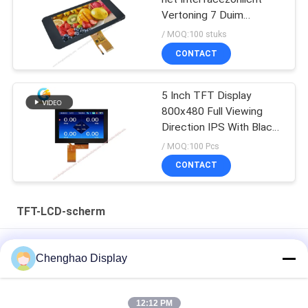
Vertoning 7 Duim
1024*600 40pin、
/ MOQ:100 stuks
CONTACT
5 Inch TFT Display
800x480 Full Viewing
Direction IPS With Black
Glass Cover
/ MOQ:100 Pcs
CONTACT
TFT-LCD-scherm
Lcd Factory 3,5 inch Custom Small Tft Lcd Display met
Chenghao Display
capacitieve touch
7 In 50 Pin 250cd/m2 800x480 Rgb Tft Lcd Monitor
12:12 PM
CH700WV01 Voor auto