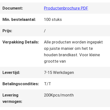
KWALITEITSCONTROLE
Document:
Productenbrochure PDF
NEEM
Min. bestelaantal:
100 stuks
CONTACT
Prijs:
/
MET
Verpakking Details:
Alle producten worden ingepakt
op juiste manier om het te
ONS
houden brandkast. Voor kleine
grootte van
OP
Levertijd:
7-15 Werkdagen
VRAAG
Betalingscondities:
T/T
EEN
Levering
200Kpcs/month
vermogen:
OFFERTE