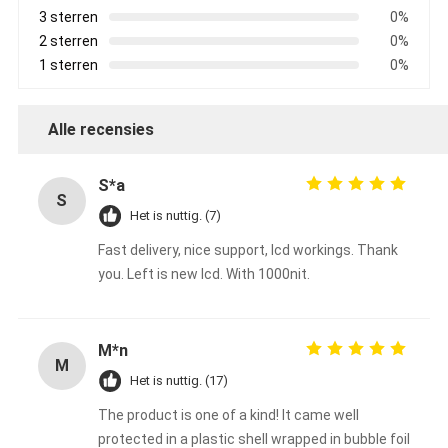
3 sterren
0%
2 sterren
0%
1 sterren
0%
Alle recensies
S*a
S
Het is nuttig. (7)
Fast delivery, nice support, lcd workings. Thank
you. Left is new lcd. With 1000nit.
M*n
M
Het is nuttig. (17)
The product is one of a kind! It came well
protected in a plastic shell wrapped in bubble foil