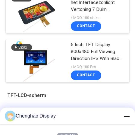
het Interfacezonlicht
Vertoning 7 Duim
1024*600 40pin、
/ MOQ:100 stuks
CONTACT
5 Inch TFT Display
800x480 Full Viewing
Direction IPS With Black
Glass Cover
/ MOQ:100 Pcs
CONTACT
TFT-LCD-scherm
Lcd Factory 3,5 inch Custom Small Tft Lcd Display met
Chenghao Display
capacitieve touch
7 In 50 Pin 250cd/m2 800x480 Rgb Tft Lcd Monitor