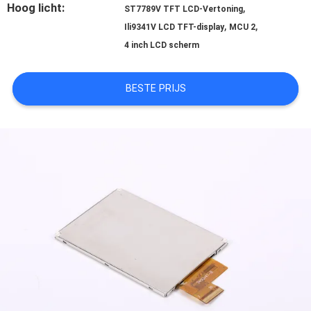
Hoog licht:
,
ST7789V TFT LCD-Vertoning
,
,
Ili9341V LCD TFT-display
MCU 2
SITEMAP
4 inch LCD scherm
PRIVACY
BESTE PRIJS
POLICY