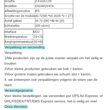
Grootte
2.4 inch LCD
Modellen
CH240QV47A
Afbeeldingsmodus
IPS
Grootte van de module
42.72(W) *60.26(H) *2.1 ((T)
Actief gebied
36.72 ((W) *48.96 ((H)
lichtsterkte
300 cd/m2
Interface
MCU
Werktemperatuur
-20+70
Bergingstemperatuur
-30+80
Verpakking en verzending
Verpakking:
1Alle producten zijn op de juiste manier verpakt om het veilig te
houden.
2Voor kleine producten gebruiken we bak + karton.
3Voor grotere maten gebruiken we schuim slot + karton.
4. we ontwerpen ook verpakkingen volgens de eisen van de
klant
Verzendgegevens:
Voor kleine bestellingen: we verzenden per UPS Air-Express, of
DHL/FEDEX/TNT/EMS Express service, het is veilig en snel.
Onze diensten: