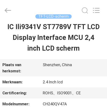
2026
Shenzhen
ChengHao
Optoelectronic
TFT-LCD-scherm
Co.,
Ltd..
IC Ili9341V ST7789V TFT LCD
THUIS
All
Rights
Display Interface MCU 2,4
Reserved.
PRODUCTEN
inch LCD scherm
OVER
Plaats van
Shenzhen, China
herkomst:
ONS
Merknaam:
2.4 Inch lcd
FABRIEKSTOCHT
Certificering:
ROHS、ISO9001、CE
Modelnummer:
CH240QV47A