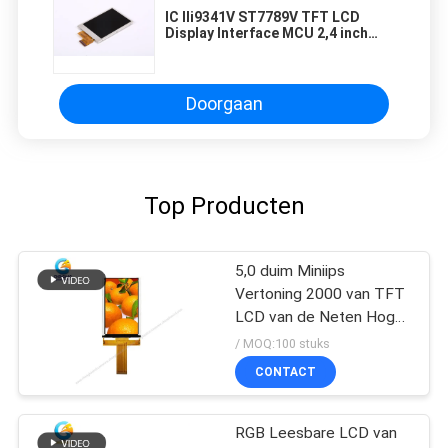
IC Ili9341V ST7789V TFT LCD
Display Interface MCU 2,4 inch
LCD scherm
Doorgaan
Top Producten
5,0 duim Miniips
Vertoning 2000 van TFT
LCD van de Neten Hoge
Helderheid Module
/ MOQ:100 stuks
CONTACT
RGB Leesbare LCD van