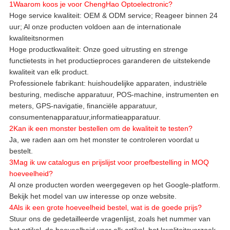
1Waarom koos je voor ChengHao Optoelectronic?
Hoge service kwaliteit: OEM & ODM service; Reageer binnen 24
uur; Al onze producten voldoen aan de internationale
kwaliteitsnormen
Hoge productkwaliteit: Onze goed uitrusting en strenge
functietests in het productieproces garanderen de uitstekende
kwaliteit van elk product.
Professionele fabrikant: huishoudelijke apparaten, industriële
besturing, medische apparatuur, POS-machine, instrumenten en
meters, GPS-navigatie, financiële apparatuur,
consumentenapparatuur,informatieapparatuur.
2Kan ik een monster bestellen om de kwaliteit te testen?
Ja, we raden aan om het monster te controleren voordat u
bestelt.
3Mag ik uw catalogus en prijslijst voor proefbestelling in MOQ
hoeveelheid?
Al onze producten worden weergegeven op het Google-platform.
Bekijk het model van uw interesse op onze website.
4Als ik een grote hoeveelheid bestel, wat is de goede prijs?
Stuur ons de gedetailleerde vragenlijst, zoals het nummer van
het artikel, de hoeveelheid voor elk artikel, het kwaliteitsverzoek,