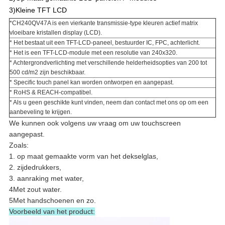
3)
Kleine TFT LCD
*CH240QV47A is een vierkante transmissie-type kleuren actief matrix
vloeibare kristallen display (LCD).
* Het bestaat uit een TFT-LCD-paneel, bestuurder IC, FPC, achterlicht.
* Het is een TFT-LCD-module met een resolutie van 240x320.
* Achtergrondverlichting met verschillende helderheidsopties van 200 tot
500 cd/m2 zijn beschikbaar.
* Specific touch panel kan worden ontworpen en aangepast.
* RoHS & REACH-compatibel.
* Als u geen geschikte kunt vinden, neem dan contact met ons op om een
aanbeveling te krijgen.
We kunnen ook volgens uw vraag om uw touchscreen
aangepast.
Zoals:
1. op maat gemaakte vorm van het dekselglas,
2. zijdedrukkers,
3. aanraking met water,
4Met zout water.
5Met handschoenen en zo.
Voorbeeld van het product: