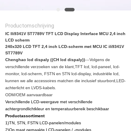
Productomschrijving
IC Ili9341V ST7789V TFT LCD Display Interface MCU 2,4 inch
LCD scherm
240x320 LCD TFT 2,4 inch LCD-scherm met MCU IC ili9341V
ST7789V
Chenghao lcd dispaly ((CH lcd dispaly))
---Volgens de
verschillende verzoeken van de klant,TFT lcd, lcd-paneel, lcd-
monitor, lcd-scherm, FSTN en STN lcd-display, industriële lcd,
kunnen we alle accessoires matchen die inclusief stuurbord,LED-
achterlicht en LVDS-kabels.
ODM/OEM aanvaardbaar
Verschillende LCD-weergave met verschillende
achtergrondlichtkleur en temperatuurbereik beschikbaar
Productassortiment
1)
TN, STN, FSTN LCD-panelen/modules
2)
Op maat gemaakte LCD-panelen / -modules