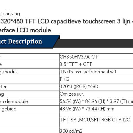
chrijving
 320*480 TFT LCD capacitieve touchscreen 3 lijn 4 
erface LCD module
.
CH350HV37A-CT
e
3.5"TFT + CTP
gsmodus
TN/transmisief/normaal wit
P+G
nten
320*3 ((RGB) *480
ng
Om zes uur.
an de module
56.54 ((W) * 84.96 ((H) * 3.97 ((T) 
f gebied
48.96 ((W) * 73.44 ((H) mm
TFT: SPI,MCU,SPI+RGB CTP:I2C
300 cd/m2