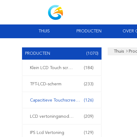
THUIS
PRODUCTEN
OVER 
Thuis
Pro
PRODUCTEN
(1070)
Klein LCD Touch screen
(184)
TFT-LCD-scherm
(233)
Capacitieve Touchscreen van TFT LCD
(126)
LCD vertoningsmodule
(209)
IPS Lcd Vertoning
(129)