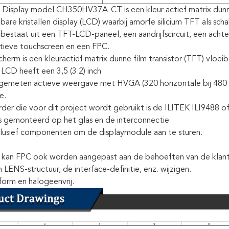
isplay model CH350HV37A-CT is een kleur actief matrix dunne 
ibare kristallen display (LCD) waarbij amorfe silicium TFT als sc
bestaat uit een TFT-LCD-paneel, een aandrijfscircuit, een achte
tieve touchscreen en een FPC.
erm is een kleuractief matrix dunne film transistor (TFT) vloeiba
CD heeft een 3,5 (3:2) inch
gemeten actieve weergave met HVGA (320 horizontale bij 480 ve
e.
der die voor dit project wordt gebruikt is de ILITEK ILI9488
is gemonteerd op het glas en de interconnectie
clusief componenten om de displaymodule aan te sturen.
kan FPC ook worden aangepast aan de behoeften van de klant
 LENS-structuur, de interface-definitie, enz. wijzigen.
orm en halogeenvrij.