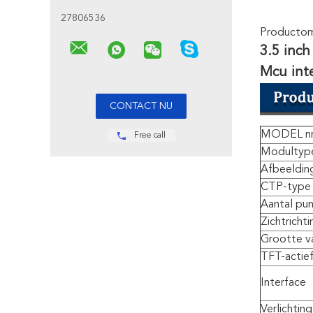
27806536
Productoms
3.5 inch
Mcu int
MODEL nr
Free call
Modultyp
Afbeeldin
CTP-type
Aantal pu
Zichtrichti
Grootte v
TFT-actie
Interface
Verlichting