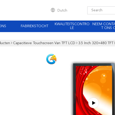
Dutch
KWALITEITSCONTRO
NEEM CONT
ONS
FABRIEKSTOCHT
LE
T ONS 
ducten
Capacitieve Touchscreen Van TFT LCD
3.5 Inch 320×480 TFT 