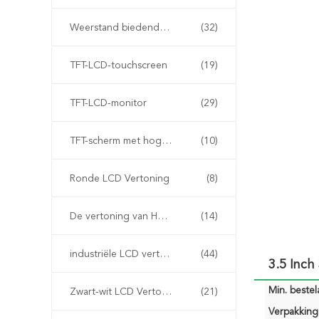
Weerstand biedende LCD Vertoning
(32)
TFT-LCD-touchscreen
(19)
TFT-LCD-monitor
(29)
TFT-scherm met hoge helderheid
(10)
Ronde LCD Vertoning
(8)
De vertoning van HD tft
(14)
industriële LCD vertoning
(44)
3.5 Inc
Min. bestela
Zwart-wit LCD Vertoning
(21)
Verpakking 