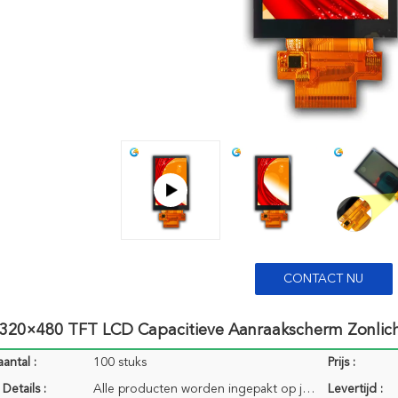
CONTACT NU
h 320×480 TFT LCD Capacitieve Aanraakscherm Zonlic
antal :
100 stuks
Prijs :
Details :
Alle producten worden ingepakt op juiste manier om het te houden brandkast. Voor kleine grootte van
Levertijd :