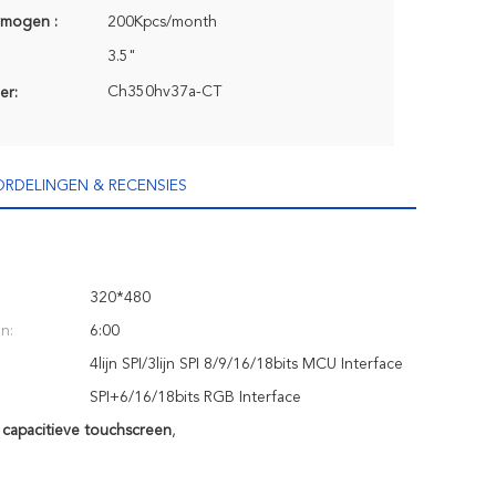
rmogen :
200Kpcs/month
3.5"
Ch350hv37a-CT
er:
RDELINGEN & RECENSIES
320*480
n:
6:00
4lijn SPI/3lijn SPI 8/9/16/18bits MCU Interface
SPI+6/16/18bits RGB Interface
capacitieve touchscreen
,