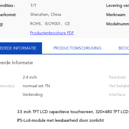
ndities :
T/T
Levering ve
Shenzhen, China
herkomst:
Merknaam:
ROHS、ISO9001、CE
g:
Modelnumm
Productenbrochure PDF
EERDE INFORMATIE
PRODUCTOMSCHRIJVING
BEOO
eerde Informatie
2.4 inch
Resolutie:
gsmodus:
normaal wit TN
Het bekijke
:
Verbinding
Interface:
3.5 inch TFT LCD capacitieve touchscreen
,
320×480 TFT LCD 
IPS-Lcd-module met leesbaarheid door zonlicht