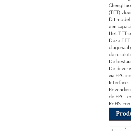
ChengHao D
(TFT) vloe
Dit model 
een capaci
Het TFT-sch
Deze TFT L
diagonaal 
de resoluti
De bestuur
De driver 
via FPC in
Interface.
Bovendien 
de FPC- en
RoHS-conf