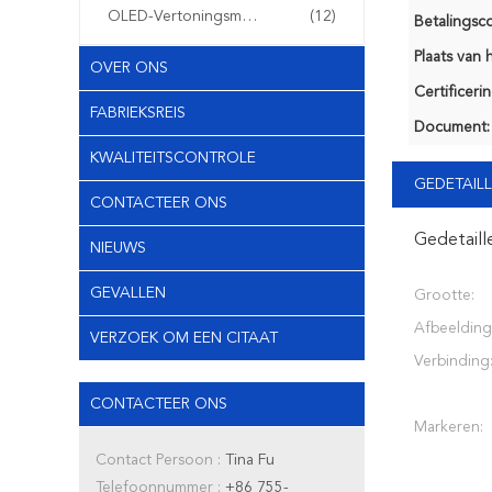
OLED-Vertoningsmodule
(12)
Betalingsco
Plaats van 
OVER ONS
Certificerin
FABRIEKSREIS
Document:
KWALITEITSCONTROLE
GEDETAILL
CONTACTEER ONS
Gedetaill
NIEUWS
GEVALLEN
Grootte:
Afbeeldin
VERZOEK OM EEN CITAAT
Verbinding
CONTACTEER ONS
Markeren:
Contact Persoon :
Tina Fu
Telefoonnummer :
+86 755-