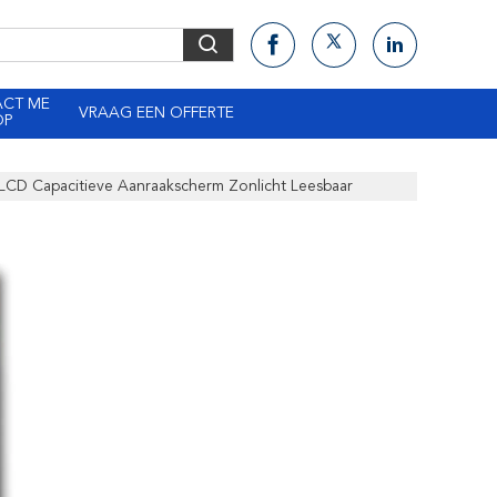
ACT ME
VRAAG EEN OFFERTE
OP
LCD Capacitieve Aanraakscherm Zonlicht Leesbaar