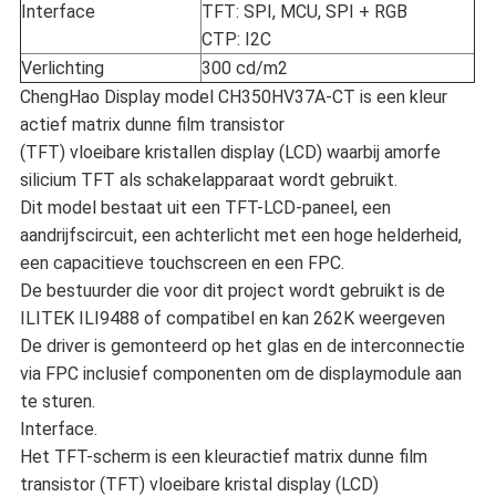
Interface
TFT: SPI, MCU, SPI + RGB
CTP: I2C
Verlichting
300 cd/m2
ChengHao Display model CH350HV37A-CT is een kleur
actief matrix dunne film transistor
(TFT) vloeibare kristallen display (LCD) waarbij amorfe
silicium TFT als schakelapparaat wordt gebruikt.
Dit model bestaat uit een TFT-LCD-paneel, een
aandrijfscircuit, een achterlicht met een hoge helderheid,
een capacitieve touchscreen en een FPC.
De bestuurder die voor dit project wordt gebruikt is de
ILITEK ILI9488 of compatibel en kan 262K weergeven
De driver is gemonteerd op het glas en de interconnectie
via FPC inclusief componenten om de displaymodule aan
te sturen.
Interface.
Het TFT-scherm is een kleuractief matrix dunne film
transistor (TFT) vloeibare kristal display (LCD)