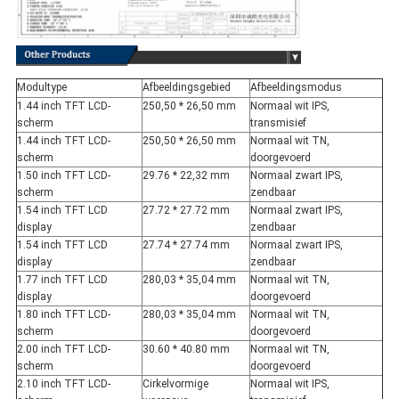
Modultype
Afbeeldingsgebied
Afbeeldingsmodus
1.44 inch TFT LCD-
250,50 * 26,50 mm
Normaal wit IPS,
scherm
transmisief
1.44 inch TFT LCD-
250,50 * 26,50 mm
Normaal wit TN,
scherm
doorgevoerd
1.50 inch TFT LCD-
29.76 * 22,32 mm
Normaal zwart IPS,
scherm
zendbaar
1.54 inch TFT LCD
27.72 * 27.72 mm
Normaal zwart IPS,
display
zendbaar
1.54 inch TFT LCD
27.74 * 27.74 mm
Normaal zwart IPS,
display
zendbaar
1.77 inch TFT LCD
280,03 * 35,04 mm
Normaal wit TN,
display
doorgevoerd
1.80 inch TFT LCD-
280,03 * 35,04 mm
Normaal wit TN,
scherm
doorgevoerd
2.00 inch TFT LCD-
30.60 * 40.80 mm
Normaal wit TN,
scherm
doorgevoerd
2.10 inch TFT LCD-
Cirkelvormige
Normaal wit IPS,