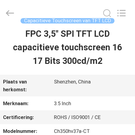
2026
Shenzhen
ChengHao
Optoelectronic
Capacitieve Touchscreen van TFT LCD
Co.,
Ltd..
FPC 3,5" SPI TFT LCD
THUIS
All
Rights
capacitieve touchscreen 16
Reserved.
PRODUCTEN
17 Bits 300cd/m2
OVER
Plaats van
Shenzhen, China
herkomst:
ONS
Merknaam:
3.5 Inch
FABRIEKSTOCHT
Certificering:
ROHS / ISO9001 / CE
Modelnummer:
Ch350hv37a-CT