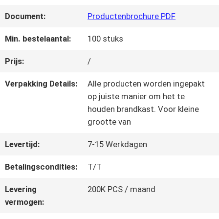
KWALITEITSCONTROLE
Document:
Productenbrochure PDF
NEEM
Min. bestelaantal:
100 stuks
CONTACT
Prijs:
/
MET
Verpakking Details:
Alle producten worden ingepakt
op juiste manier om het te
ONS
houden brandkast. Voor kleine
grootte van
OP
Levertijd:
7-15 Werkdagen
VRAAG
Betalingscondities:
T/T
EEN
Levering
200K PCS / maand
vermogen:
OFFERTE