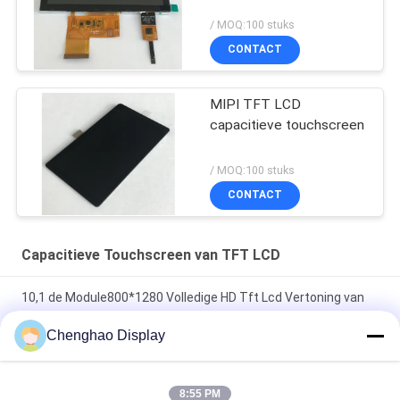
/ MOQ:100 stuks
CONTACT
MIPI TFT LCD
capacitieve touchscreen
/ MOQ:100 stuks
CONTACT
Capacitieve Touchscreen van TFT LCD
10,1 de Module800*1280 Volledige HD Tft Lcd Vertoning van
het duim Capacitieve Touche screen
Chenghao Display
3.5" CTP Industrial Capacitive Touch Screen 320x480
300cd/m2 TFT LCD Display Module
8:55 PM