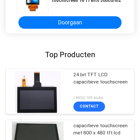
touchscreen 16 17 Bits 300cd/m2
Doorgaan
Top Producten
24 bit TFT LCD
capacitieve touchscreen
/ MOQ:100 stuks
CONTACT
capacitieve touchscreen
met 800 x 480 tft lcd