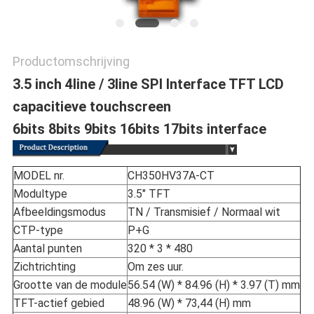
Productomschrijving
3.5 inch 4line / 3line SPI Interface TFT LCD
capacitieve touchscreen
6bits 8bits 9bits 16bits 17bits interface
MODEL nr.
CH350HV37A-CT
Modultype
3.5" TFT
Afbeeldingsmodus
TN / Transmisief / Normaal wit
CTP-type
P+G
Aantal punten
320 * 3 * 480
Zichtrichting
Om zes uur.
Grootte van de module
56.54 (W) * 84.96 (H) * 3.97 (T) mm
TFT-actief gebied
48.96 (W) * 73,44 (H) mm