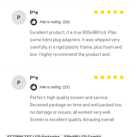
P*e
P
Het is nuttig. (26)
Excellent product, it a true 800x480 lcd. Plan
some hdmi plug adapters. It was shipped very
carefully, in a rigid plastic frame, plus foam and
box. I highly recommend the product and
shenzhen chenghao optoelectronic co., ltd
P*e
P
Het is nuttig. (23)
Perfect, high quality screen and service.
Received package on time and well packed too,
no damage or issues, all worked very well.
Screen is excellent quality. Amazing overall