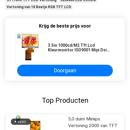
ST7789V TFT LCD-Vertoning
320x480 LCD Comité
Vertoning van 18 Beetje RGB TFT LCD
Krijg de beste prijs voor
3.5in 1000cd/M2 Tft Lcd
Kleurmonitor ISO9001 Mipi Dsi
Lcd Display
Doorgaan
Top Producten
5,0 duim Miniips
Vertoning 2000 van TFT