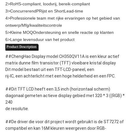
2>
RoHS-compliant, loodvrij, bereik-compliant
3>
Concurrerend
P
Rijst en Short
L
ead-time
4>
Professionele team met rijke ervaringen op het gebied van
ontwerp/Mfg/kwaliteitscontrole
5>
Kleine MOQ
Ondersteuning en snelle reactie op klanten
6>
Lange levensduur van het product
##ChengHao Display model CH350QV11A is een kleur actief
matrix dunne film transistor (TFT) vloeibare kristal display
Dit model bestaat uit een TFT-LCD-paneel, een
rij-IC, een achterlicht met een hoge helderheid en een FPC.
##Dit TFT LCD heeft een 3,5 inch (horizontaal scherm)
diagonaal gemeten actieve display gebied met 320 * 3 ((RGB) *
240
de resolutie.
##De driver die voor dit project wordt gebruikt is de ST7272 of
compatibel en kan 16M kleuren weergeven door RGB-