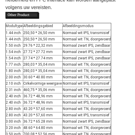
volgens uw vereisten.
Modultype
Afbeeldingsgebied
Afbeeldingsmodus
1.44 inch.
250,50 * 26,50 mm
Normaal wit IPS, transmisief
1.44 inch.
250,50 * 26,50 mm
Normaal wit TN, doorgevoerd
1.50 inch
29.76 * 22,32 mm
Normaal zwart IPS, zendbaar
1.54 inch
27.72 * 27.72 mm
Normaal zwart IPS, zendbaar
1.54 inch
27.74 * 27.74 mm
Normaal zwart IPS, zendbaar
1.77 inch.
280,03 * 35,04 mm
Normaal wit TN, doorgevoerd
1.80 inch
280,03 * 35,04 mm
Normaal wit TN, doorgevoerd
2.00 inch
30.60 * 40.80 mm
Normaal wit TN, doorgevoerd
2.10 inch
Cirkelvormige weergave
Normaal wit IPS, transmisief
2.31 inch
460,75 * 35,06 mm
Normaal wit TN, doorgevoerd
2.40 inch
36.72 * 48,96 mm
Normaal wit TN, doorgevoerd
2.40 inch
36.72 * 48,96 mm
Normaal wit IPS, transmisief
2.80 inch
43.20 * 57,60 mm
Normaal wit TN, doorgevoerd
2.80 inch
43.20 * 57,60 mm
Normaal wit IPS, transmisief
3.00 inch
36.72 * 65.28 mm
Normaal zwart IPS, zendbaar
3.20 inch
48.60 * 64.80 mm
Normaal wit TN, doorgevoerd
3.50 inch
700,08 * 52,56 mm
Normaal wit TN, doorgevoerd