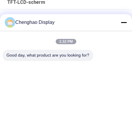
TFT-LCD-scherm
Lcd Factory 3,5 inch Custom Small Tft Lcd Display met
Chenghao Display
capacitieve touch
7 In 50 Pin 250cd/m2 800x480 Rgb Tft Lcd Monitor
1:32 PM
CH700WV01 Voor auto
Good day, what product are you looking for?
1920*480 Hoge resolutie LCD-scherm 8 inch IPS-scherm
populaire categorieën
Alle
Klein LCD Touch 
TFT-LCD-Scherm
Screen
Capacitieve 
LCD 
Touchscreen Van 
Vertoningsmodule
TFT LCD