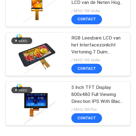
LCD van de Neten Hoge
Helderheid Module
/ MOQ:100 stuks
CONTACT
RGB Leesbare LCD van
het Interfacezonlicht
Vertoning 7 Duim
1024*600 40pin、
/ MOQ:100 stuks
CONTACT
5 Inch TFT Display
800x480 Full Viewing
Direction IPS With Black
Glass Cover
/ MOQ:100 Pcs
CONTACT