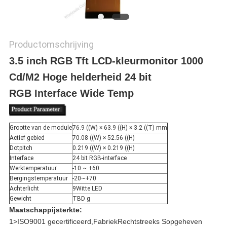
Productomschrijving
3.5 inch RGB Tft LCD-kleurmonitor 1000
Cd/M2 Hoge helderheid 24 bit
RGB Interface Wide Temp
Grootte van de module
76.9 ((W) × 63.9 ((H) × 3.2 ((T) mm
Actief gebied
70.08 ((W) × 52.56 ((H)
Dotpitch
0.219 ((W) × 0.219 ((H)
Interface
24 bit RGB-interface
Werktemperatuur
-10 ~ +60
Bergingstemperatuur
-20~+70
Achterlicht
9Witte LED
Gewicht
TBD g
Maatschappijsterkte:
1>
ISO9001 gecertificeerd
,
Fabriek
Rechtstreeks
S
opgeheven