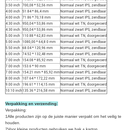
3.50 inch
700,08 * 52,56 mm
Normaal zwart IPS, zendbaar
4.00 inch
51.84 * 86,4 mm
Normaal zwart IPS, zendbaar
4.00 inch
71.86 * 70,18 mm
Normaal zwart IPS, zendbaar
4.30 inch.
950,04 * 53,86 mm
Normaal wit TN, doorgevoerd
4.30 inch.
950,04 * 53,86 mm
Normaal zwart IPS, zendbaar
5.00 inch
110.88 * 62,83 mm
Normaal wit TN, doorgevoerd
5.00 inch
1080,00 * 64,8 0 mm
Normaal zwart IPS, zendbaar
5.50 inch
68.04 * 120,96 mm
Normaal zwart IPS, zendbaar
6.00 inch
74.52 * 132,48 mm
Normaal zwart IPS, zendbaar
7.00 inch
154.08 * 85,92 mm
Normaal wit TN, doorgevoerd
7.00 inch
153.6 * 90 mm
Normaal wit TN, doorgevoerd
7.00 inch
154.21 mm * 85,92 mm
Normaal zwart IPS, zendbaar
8.00 inch
107.64 * 172,22 mm
Normaal zwart IPS, zendbaar
9.00 inch
196.61 * 114,15 mm
Normaal wit TN, doorgevoerd
10.10 inch
135.36 * 216,58 mm
Normaal zwart IPS, zendbaar
Verpakking en verzending:
Verpakking:
1Alle producten zijn op de juiste manier verpakt om het veilig te
houden.
2Voor kleine producten gebruiken we bak + karton.