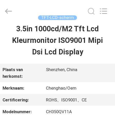
2026
Shenzhen
ChengHao
Optoelectronic
TFT-LCD-scherm
Co.,
Ltd..
3.5in 1000cd/M2 Tft Lcd
THUIS
All
Rights
Kleurmonitor ISO9001 Mipi
Reserved.
PRODUCTEN
Dsi Lcd Display
OVER
Plaats van
Shenzhen, China
herkomst:
ONS
Merknaam:
Chenghao/Oem
FABRIEKSTOCHT
Certificering:
ROHS、ISO9001、CE
Modelnummer:
CH350QV11A