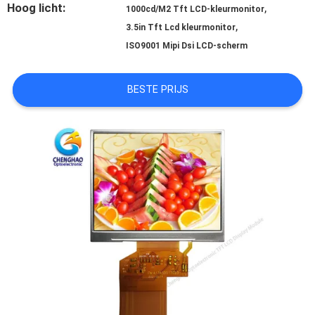
Hoog licht:
,
1000cd/M2 Tft LCD-kleurmonitor
,
3.5in Tft Lcd kleurmonitor
SITEMAP
ISO9001 Mipi Dsi LCD-scherm
PRIVACY
BESTE PRIJS
POLICY