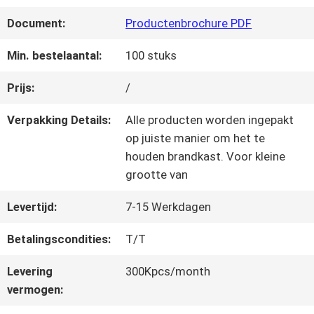
KWALITEITSCONTROLE
Document:
Productenbrochure PDF
NEEM
Min. bestelaantal:
100 stuks
CONTACT
Prijs:
/
MET
Verpakking Details:
Alle producten worden ingepakt
op juiste manier om het te
ONS
houden brandkast. Voor kleine
grootte van
OP
Levertijd:
7-15 Werkdagen
VRAAG
Betalingscondities:
T/T
EEN
Levering
300Kpcs/month
vermogen:
OFFERTE