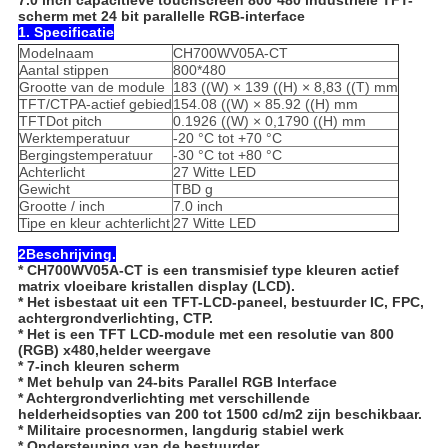
7.0 inch capacitieve touchscreen 800*480 industriële TFT-
scherm met 24 bit parallelle RGB-interface
1. Specificatie
Modelnaam
CH700WV05A-CT
Aantal stippen
800*480
Grootte van de module
183 ((W) × 139 ((H) × 8,83 ((T) mm
TFT/CTPA-actief gebied
154.08 ((W) × 85.92 ((H) mm
TFTDot pitch
0.1926 ((W) × 0,1790 ((H) mm
Werktemperatuur
-20 °C tot +70 °C
Bergingstemperatuur
-30 °C tot +80 °C
Achterlicht
27 Witte LED
Gewicht
TBD g
Grootte / inch
7.0 inch
Tipe en kleur achterlicht
27 Witte LED
2Beschrijving.
* CH700WV05A-CT is een transmisief type kleuren actief
matrix vloeibare kristallen display (LCD).
* Het is
bestaat uit een TFT-LCD-paneel, bestuurder IC, FPC,
achtergrondverlichting, CTP.
* Het is een TFT LCD-module met een resolutie van 800
(RGB) x480,
helder weergave
* 7-inch kleuren scherm
* Met behulp van 24-bits Parallel RGB Interface
* Achtergrondverlichting met verschillende
helderheidsopties van 200 tot 1500 cd/m2 zijn beschikbaar.
* Militaire procesnormen, langdurig stabiel werk
* Ondersteuning van de bestuurder