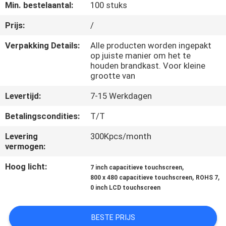
NEEM
Min. bestelaantal:
100 stuks
CONTACT
Prijs:
/
MET
Verpakking Details:
Alle producten worden ingepakt
ONS
op juiste manier om het te
houden brandkast. Voor kleine
OP
grootte van
Levertijd:
7-15 Werkdagen
VRAAG
Betalingscondities:
T/T
EEN
Levering
300Kpcs/month
OFFERTE
vermogen:
Hoog licht:
,
7 inch capacitieve touchscreen
SITEMAP
,
,
800 x 480 capacitieve touchscreen
ROHS 7
0 inch LCD touchscreen
PRIVACY
BESTE PRIJS
POLICY