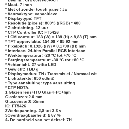
* Maat: 7 inch
* Met of zonder touch panel: Ja
* Aanraaktype: capacitieve
* Displaytype: TFT
* Resolutie (pixels): 800*3 ((RGB) * 480
* Zichtrichting: 12 uur
* CTP Controller IC: FT5426
* LCM contour: 183 (W) × 139 (H) × 8,83 (T) mm
* TFT-oppervlakte: 154,08 × 85,92 mm
* Pixelpitch: 0.1926 ((W) × 0.1790 ((H) mm
* Interface: 24-bits Parallel RGB Interface
* Werktemperatuur: -20 °C tot +70 °C
* Bergingstemperatuur: -30 °C tot +80 °C
* Achterlicht: 27 witte LED
* Gewicht: TBD g
* Displaymodus: TN / Transmisief / Normaal wit
* Lichtsterkte: 850 cd/m2
* Type aansluiting: type aansluiting
* CTP NOTA:
1.Glazen lens+ITO Glas+FPC+lijm
Glaslenzen:2.0 mm
Glassensor:0.55mm
IC: FT5426
2Werkspanning: 2,8 tot 3,3 v
3Overdraagbaarheid: ≥ 87 %
4- De hardheid van het deksel: 7H