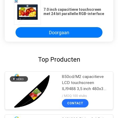
7.0 inch capacitieve touchscreen
met 24 bit parallelle RGB-interface
Doorgaan
Top Producten
850cd/M2 capacitieve
LCD touchscreen
ILI9488 3,5 inch 480x320
stippen FPC SPI
/ MOQ:100 stuks
CONTACT