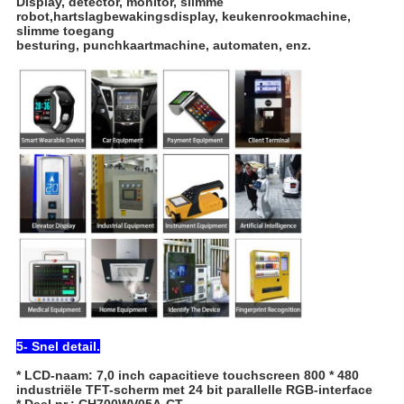
Display, detector, monitor, slimme
robot,hartslagbewakingsdisplay, keukenrookmachine,
slimme toegang
besturing, punchkaartmachine, automaten, enz.
5- Snel detail.
* LCD-naam: 7,0 inch capacitieve touchscreen 800 * 480
industriële TFT-scherm met 24 bit parallelle RGB-interface
* Deel nr.: CH700WV05A-CT