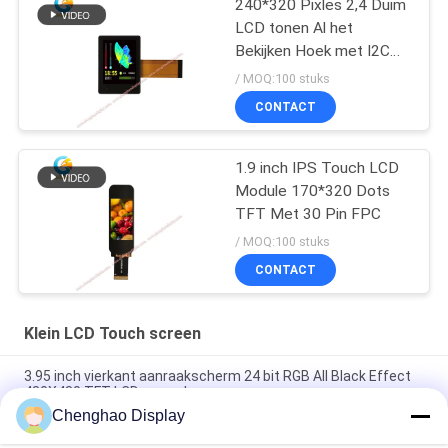
240*320 Pixles 2,4 Duim
LCD tonen Al het
Bekijken Hoek met I2C
TP
/ MOQ:100 stuks
CONTACT
1.9 inch IPS Touch LCD
Module 170*320 Dots
TFT Met 30 Pin FPC
/ MOQ:100 stuks
CONTACT
Klein LCD Touch screen
3.95 inch vierkant aanraakscherm 24 bit RGB All Black Effect
480X480 TFT LCD-paneel
Chenghao Display
3 inch kleuren touchscreen display paneel 800x268 pixels 25