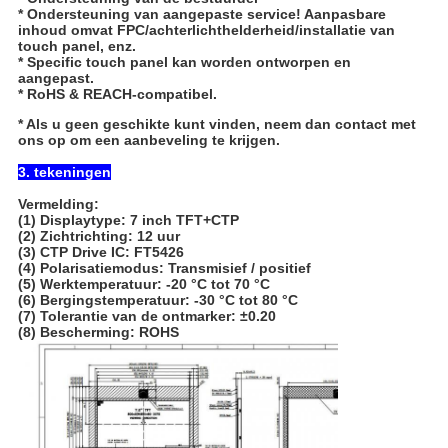
* Ondersteuning van aangepaste service! Aanpasbare
inhoud omvat FPC/achterlichthelderheid/installatie van
touch panel, enz.
* Specific touch panel kan worden ontworpen en
aangepast.
* RoHS & REACH-compatibel.
* Als u geen geschikte kunt vinden, neem dan contact met
ons op om een aanbeveling te krijgen.
3. tekeningen
Vermelding:
(1) Displaytype: 7 inch TFT+CTP
(2) Zichtrichting: 12 uur
(3) CTP Drive IC: FT5426
(4) Polarisatiemodus: Transmisief / positief
(5) Werktemperatuur: -20 °C tot 70 °C
(6) Bergingstemperatuur: -30 °C tot 80 °C
(7) Tolerantie van de ontmarker: ±0.20
(8) Bescherming: ROHS