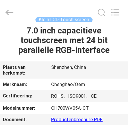
Shenzhen
ChengHao
Optoelectronic
Co.,
Ltd..
Klein LCD Touch screen
All
Rights
7.0 inch capacitieve
THUIS
Reserved.
touchscreen met 24 bit
PRODUCTEN
parallelle RGB-interface
OVER
Plaats van
Shenzhen, China
herkomst:
ONS
Merknaam:
Chenghao/Oem
FABRIEKSTOCHT
Certificering:
ROHS、ISO9001、CE
Modelnummer:
CH700WV05A-CT
KWALITEITSCONTROLE
Document:
Productenbrochure PDF