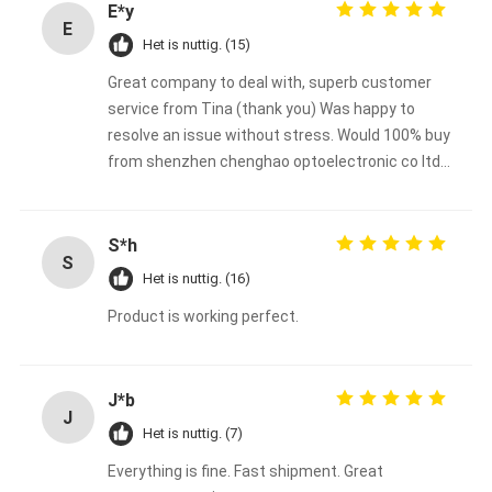
E*y
E
Het is nuttig. (15)
Great company to deal with, superb customer
service from Tina (thank you) Was happy to
resolve an issue without stress. Would 100% buy
from shenzhen chenghao optoelectronic co ltd
again
S*h
S
Het is nuttig. (16)
Product is working perfect.
J*b
J
Het is nuttig. (7)
Everything is fine. Fast shipment. Great