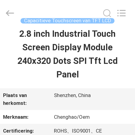
2026
Shenzhen
ChengHao
Optoelectronic
Capacitieve Touchscreen van TFT LCD
Co.,
Ltd..
2.8 inch Industrial Touch
THUIS
All
Rights
Screen Display Module
Reserved.
PRODUCTEN
240x320 Dots SPI Tft Lcd
Panel
OVER
ONS
Plaats van
Shenzhen, China
herkomst:
FABRIEKSTOCHT
Merknaam:
Chenghao/Oem
Certificering:
ROHS、ISO9001、CE