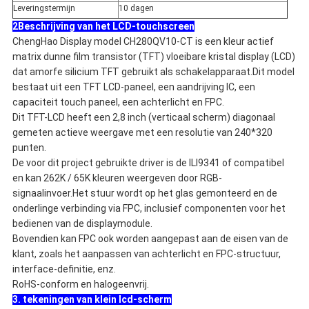
Leveringstermijn
10 dagen
2Beschrijving van het LCD-touchscreen
ChengHao Display model CH280QV10-CT is een kleur actief
matrix dunne film transistor (TFT) vloeibare kristal display (LCD)
dat amorfe silicium TFT gebruikt als schakelapparaat.Dit model
bestaat uit een TFT LCD-paneel, een aandrijving IC, een
capaciteit touch paneel, een achterlicht en FPC.
Dit TFT-LCD heeft een 2,8 inch (verticaal scherm) diagonaal
gemeten actieve weergave met een resolutie van 240*320
punten.
De voor dit project gebruikte driver is de ILI9341 of compatibel
en kan 262K / 65K kleuren weergeven door RGB-
signaalinvoer.Het stuur wordt op het glas gemonteerd en de
onderlinge verbinding via FPC, inclusief componenten voor het
bedienen van de displaymodule.
Bovendien kan FPC ook worden aangepast aan de eisen van de
klant, zoals het aanpassen van achterlicht en FPC-structuur,
interface-definitie, enz.
RoHS-conform en halogeenvrij.
3. tekeningen van klein lcd-scherm