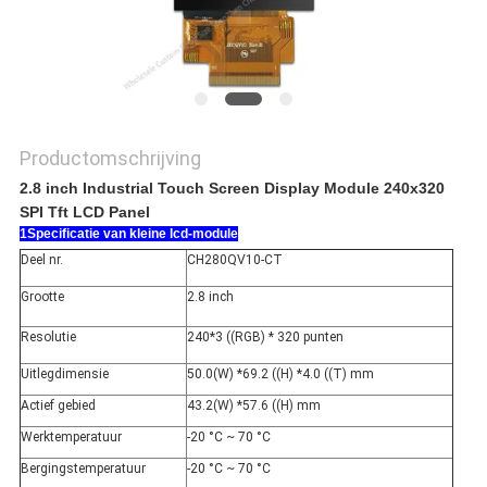
Productomschrijving
2.8 inch Industrial Touch Screen Display Module 240x320
SPI Tft LCD Panel
1Specificatie van kleine lcd-module
Deel nr.
CH280QV10-CT
Grootte
2.8 inch
Resolutie
240*3 ((RGB) * 320 punten
Uitlegdimensie
50.0(W) *69.2 ((H) *4.0 ((T) mm
Actief gebied
43.2(W) *57.6 ((H) mm
Werktemperatuur
-20 °C ~ 70 °C
Bergingstemperatuur
-20 °C ~ 70 °C