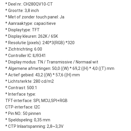
* Deel nr.: CH280QV10-CT
* Grootte: 3,8 inch
* Met of zonder touch panel: Ja
* Aanraaktype: capacitieve
* Displaytype: TFT
* Display kleuren: 262K / 65K
* Resolutie (pixels): 240*3(RGB) *320
* Zichtrichting: 6:00
* Controller IC: ILI9341
* Display modus: TN / Transmissive / Normaal wit
* Algemene afmetingen: 50,0 ((W) * 69,2 ((H) * 4,0 ((T) mm
* Actief gebied: 43,2 ((W) * 57,6 ((H) mm
* Lichtsterkte: 280 cd/m2
* Contrast: 500:1
* Interface type:
TFT-interface: SPI, MCU,SPI+RGB
CTP-interface: I2C
* Pin NO.: 50 pinnen
* Speldspeling: 0,35 mm
* CTP Inlaatspanning: 2,8~3,3V