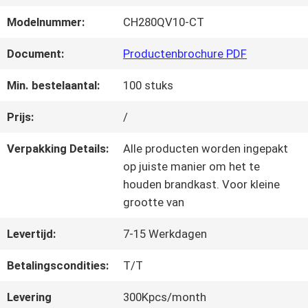
KWALITEITSCONTROLE
Modelnummer:
CH280QV10-CT
NEEM
Document:
Productenbrochure PDF
CONTACT
Min. bestelaantal:
100 stuks
MET
Prijs:
/
ONS
Verpakking Details:
Alle producten worden ingepakt
op juiste manier om het te
OP
houden brandkast. Voor kleine
grootte van
VRAAG
Levertijd:
7-15 Werkdagen
EEN
Betalingscondities:
T/T
OFFERTE
Levering
300Kpcs/month