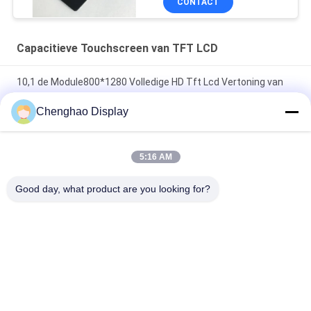
CONTACT
Capacitieve Touchscreen van TFT LCD
10,1 de Module800*1280 Volledige HD Tft Lcd Vertoning van
het duim Capacitieve Touche screen
Chenghao Display
3.5" CTP Industrial Capacitive Touch Screen 320x480
300cd/m2 TFT LCD Display Module
5:16 AM
4,3 Duim480x272 TFT LCD Touch screen 24 Beetje Parallelle
Good day, what product are you looking for?
RGB Interface
populaire categorieën
Alle
Klein LCD Touch 
TFT-LCD-Scherm
Screen