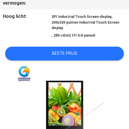
vermogen:
SITEMAP
Hoog licht:
,
SPI Industrial Touch Screen-display
240x320 punten Industrial Touch Screen
display
,
PRIVACY
280 cd/m2 tft lcd-paneel
POLICY
BESTE PRIJS