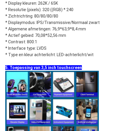
* Display kleuren: 262K / 65K
* Resolutie (pixels): 320 ((RGB) * 240
* Zichtrichting: 80/80/80/80
* Displaymodus: IPS/Transmissive/Normaal zwart
* Algemene afmetingen: 76,9*63,9*8,4 mm
* Actief gebied: 70,08*52,56 mm
* Contrast: 800:1
* Interface type: LVDS
* Type en kleur achterlicht: LED-achterlicht/wit
5. Toepassing van 3,5 inch touchscreen