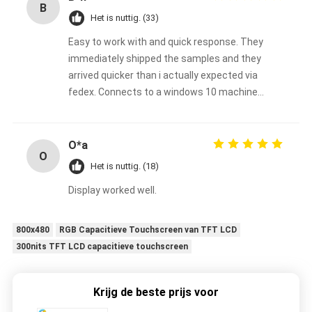
B
Het is nuttig. (33)
Easy to work with and quick response. They
immediately shipped the samples and they
arrived quicker than i actually expected via
fedex. Connects to a windows 10 machine
immediately with the hdmi to dsi board for
verification it works.
O*a
O
Het is nuttig. (18)
Display worked well.
800x480
RGB Capacitieve Touchscreen van TFT LCD
300nits TFT LCD capacitieve touchscreen
Krijg de beste prijs voor