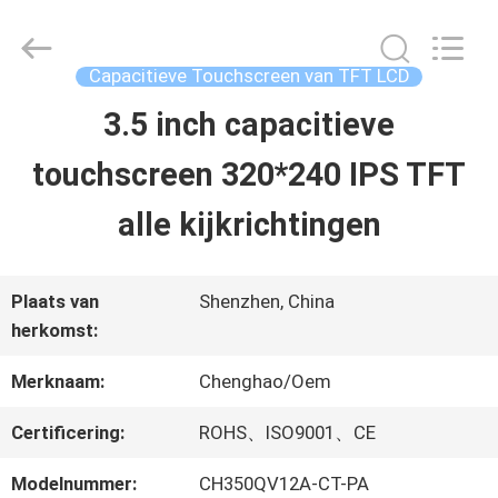
2026
Shenzhen
ChengHao
Optoelectronic
Capacitieve Touchscreen van TFT LCD
Co.,
Ltd..
3.5 inch capacitieve
THUIS
All
Rights
touchscreen 320*240 IPS TFT
Reserved.
PRODUCTEN
alle kijkrichtingen
OVER
Plaats van
Shenzhen, China
herkomst:
ONS
Merknaam:
Chenghao/Oem
FABRIEKSTOCHT
Certificering:
ROHS、ISO9001、CE
Modelnummer:
CH350QV12A-CT-PA