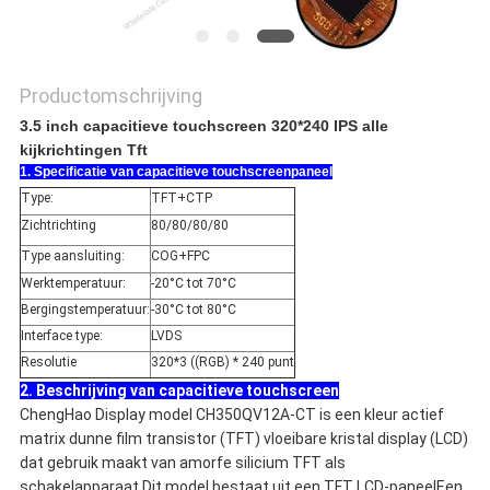
Productomschrijving
3.5 inch capacitieve touchscreen 320*240 IPS alle
kijkrichtingen Tft
1. Specificatie van capacitieve touchscreenpaneel
Type:
TFT+CTP
Zichtrichting
80/80/80/80
Type aansluiting:
COG+FPC
Werktemperatuur:
-20°C tot 70°C
Bergingstemperatuur:
-30°C tot 80°C
Interface type:
LVDS
Resolutie
320*3 ((RGB) * 240 punt
2. Beschrijving van capacitieve touchscreen
ChengHao Display model CH350QV12A-CT is een kleur actief
matrix dunne film transistor (TFT) vloeibare kristal display (LCD)
dat gebruik maakt van amorfe silicium TFT als
schakelapparaat.Dit model bestaat uit een TFT LCD-paneelEen