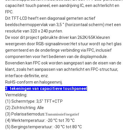
capaciteit touch paneel, een aandrijving IC, een achterlicht en
FPC.
Dit TFT-LCD heeft een diagonaal gemeten actief
beeldschermoppervlak van 3,5 ′′ (horizontaal scherm) met een
resolutie van 320 x 240 punten.
De voor dit project gebruikte driver kan 262K/65K kleuren
weergeven door RGB-signaalinvoer.Het stuur wordt op het glas
gemonteerd en de onderlinge verbinding via FPC, inclusief
componenten voor het bedienen van de displaymodule.
Bovendien kan FPC ook worden aangepast aan de eisen van de
klant, zoals het aanpassen van achterlicht en FPC-structuur,
interface-definitie, enz.
RoHS-conform en halogeenvrij.
3. tekeningen van capacitieve touchpaneel
Vermelding:
(1) Schermtype: 3,5" TFT+CTP
(2) Zichtrichting: Alle
(3) Polarisatiemodus:
Transmissief/negatief
(4) Werktemperatuur: -20 °C tot 70 °C
(5) Bergingstemperatuur: -30 °C tot 80 °C