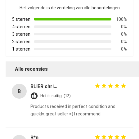
Het volgende is de verdeling van alle beoordelingen
5 sterren
100%
4 sterren
0%
3 sterren
0%
2 sterren
0%
1 sterren
0%
Alle recensies
BLIER christophe
B
Het is nuttig. (12)
Products received in perfect condition and
quickly, great seller =) I recommend.
B*n