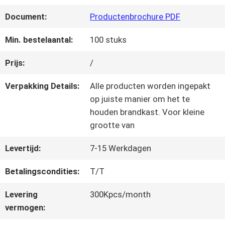
KWALITEITSCONTROLE
Document:
Productenbrochure PDF
NEEM
Min. bestelaantal:
100 stuks
CONTACT
Prijs:
/
MET
Verpakking Details:
Alle producten worden ingepakt
op juiste manier om het te
ONS
houden brandkast. Voor kleine
grootte van
OP
Levertijd:
7-15 Werkdagen
VRAAG
Betalingscondities:
T/T
EEN
Levering
300Kpcs/month
vermogen:
OFFERTE