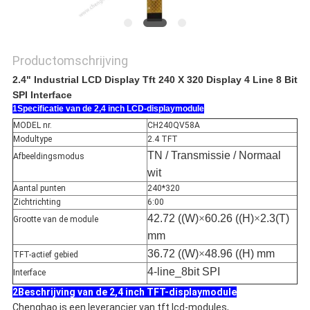
Productomschrijving
2.4"
Industrial LCD Display Tft 240 X 320 Display 4 Line 8 Bit
SPI Interface
1Specificatie van de 2,4 inch LCD-displaymodule
MODEL nr.
CH240QV58A
Modultype
2.4 TFT
TN / Transmissie / Normaal
Afbeeldingsmodus
wit
Aantal punten
240*320
Zichtrichting
6:00
42.72 ((W)
×
60.26 ((H)
×
2.3(T)
Grootte van de module
mm
36.72 ((W)
×
48.96 ((H) mm
TFT-actief gebied
4-line_8bit SPI
Interface
2Beschrijving van de 2,4 inch TFT-displaymodule
Chenghao is een leverancier van tft lcd-modules,