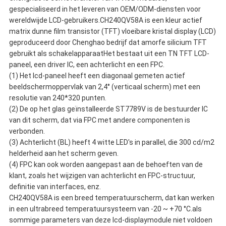
gespecialiseerd in het leveren van OEM/ODM-diensten voor
wereldwijde LCD-gebruikers.CH240QV58A is een kleur actief
matrix dunne film transistor (TFT) vloeibare kristal display (LCD)
geproduceerd door Chenghao bedrijf dat amorfe silicium TFT
gebruikt als schakelapparaatHet bestaat uit een TN TFT LCD-
paneel, een driver IC, een achterlicht en een FPC.
(1) Het lcd-paneel heeft een diagonaal gemeten actief
beeldschermoppervlak van 2,4° (verticaal scherm) met een
resolutie van 240*320 punten.
(2) De op het glas geïnstalleerde ST7789V is de bestuurder IC
van dit scherm, dat via FPC met andere componenten is
verbonden.
(3) Achterlicht (BL) heeft 4 witte LED's in parallel, die 300 cd/m2
helderheid aan het scherm geven.
(4) FPC kan ook worden aangepast aan de behoeften van de
klant, zoals het wijzigen van achterlicht en FPC-structuur,
definitie van interfaces, enz.
CH240QV58A is een breed temperatuurscherm, dat kan werken
in een ultrabreed temperatuursysteem van -20 ~ +70 °C.als
sommige parameters van deze lcd-displaymodule niet voldoen