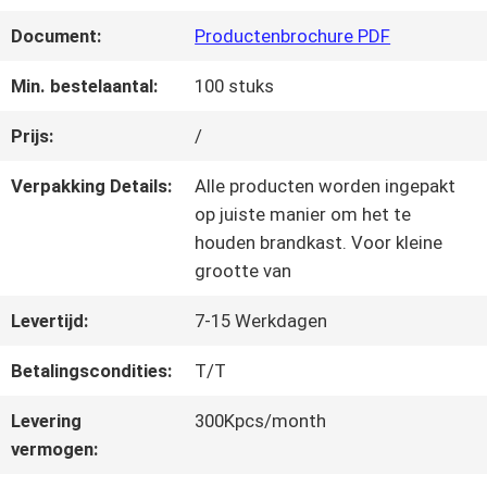
KWALITEITSCONTROLE
Document:
Productenbrochure PDF
NEEM
Min. bestelaantal:
100 stuks
CONTACT
Prijs:
/
MET
Verpakking Details:
Alle producten worden ingepakt
op juiste manier om het te
ONS
houden brandkast. Voor kleine
grootte van
OP
Levertijd:
7-15 Werkdagen
VRAAG
Betalingscondities:
T/T
EEN
Levering
300Kpcs/month
vermogen:
OFFERTE