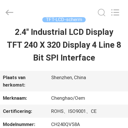
2026
Shenzhen
ChengHao
Optoelectronic
TFT-LCD-scherm
Co.,
Ltd..
2.4" Industrial LCD Display
THUIS
All
Rights
TFT 240 X 320 Display 4 Line 8
Reserved.
PRODUCTEN
Bit SPI Interface
OVER
Plaats van
Shenzhen, China
herkomst:
ONS
Merknaam:
Chenghao/Oem
FABRIEKSTOCHT
Certificering:
ROHS、ISO9001、CE
Modelnummer:
CH240QV58A