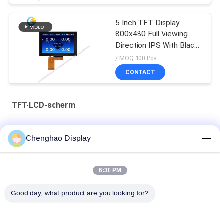
5 Inch TFT Display
800x480 Full Viewing
Direction IPS With Black
Glass Cover
/ MOQ:100 Pcs
CONTACT
TFT-LCD-scherm
Lcd Factory 3,5 inch Custom Small Tft Lcd Display met
Chenghao Display
capacitieve touch
7 In 50 Pin 250cd/m2 800x480 Rgb Tft Lcd Monitor
6:30 PM
CH700WV01 Voor auto
Good day, what product are you looking for?
1920*480 Hoge resolutie LCD-scherm 8 inch IPS-scherm