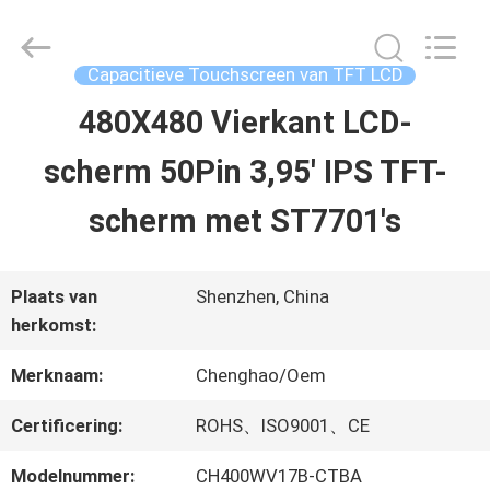
2026
Shenzhen
ChengHao
Optoelectronic
Capacitieve Touchscreen van TFT LCD
Co.,
Ltd..
480X480 Vierkant LCD-
THUIS
All
Rights
scherm 50Pin 3,95' IPS TFT-
Reserved.
PRODUCTEN
scherm met ST7701's
OVER
Plaats van
Shenzhen, China
herkomst:
ONS
Merknaam:
Chenghao/Oem
FABRIEKSTOCHT
Certificering:
ROHS、ISO9001、CE
Modelnummer:
CH400WV17B-CTBA