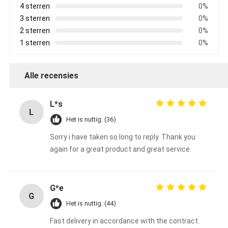
4 sterren
0%
3 sterren
0%
2 sterren
0%
1 sterren
0%
Alle recensies
L*s
L
Het is nuttig. (36)
Sorry i have taken so long to reply. Thank you
again for a great product and great service.
G*e
G
Het is nuttig. (44)
Fast delivery in accordance with the contract.