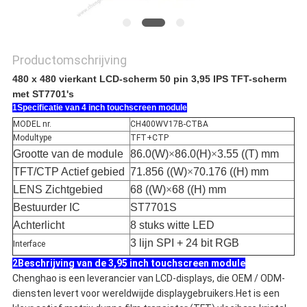
Productomschrijving
480 x 480 vierkant LCD-scherm 50 pin 3,95 IPS TFT-scherm
met ST7701's
1Specificatie van 4 inch touchscreen module
MODEL nr.
CH400WV17B-CTBA
Modultype
TFT+CTP
Grootte van de module
86.0(W)
×
86.0(H)
×
3.55 ((T) mm
TFT/CTP Actief gebied
71.856 ((W)
×
70.176 ((H) mm
LENS Zichtgebied
68 ((W)
×
68 ((H) mm
Bestuurder IC
ST7701S
Achterlicht
8 stuks witte LED
3 lijn SPI + 24 bit RGB
Interface
2Beschrijving van de 3,95 inch touchscreen module
Chenghao is een leverancier van LCD-displays, die OEM / ODM-
diensten levert voor wereldwijde displaygebruikers.Het is een