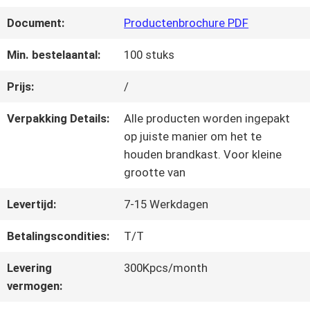
KWALITEITSCONTROLE
Document:
Productenbrochure PDF
NEEM
Min. bestelaantal:
100 stuks
CONTACT
Prijs:
/
MET
Verpakking Details:
Alle producten worden ingepakt
op juiste manier om het te
ONS
houden brandkast. Voor kleine
grootte van
OP
Levertijd:
7-15 Werkdagen
VRAAG
Betalingscondities:
T/T
EEN
Levering
300Kpcs/month
vermogen:
OFFERTE