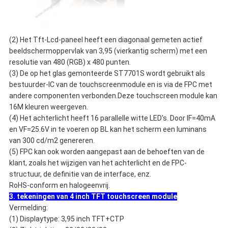
(2) Het Tft-Lcd-paneel heeft een diagonaal gemeten actief
beeldschermoppervlak van 3,95 (vierkantig scherm) met een
resolutie van 480 (RGB) x 480 punten.
(3) De op het glas gemonteerde ST7701S wordt gebruikt als
bestuurder-IC van de touchscreenmodule en is via de FPC met
andere componenten verbonden.Deze touchscreen module kan
16M kleuren weergeven.
(4) Het achterlicht heeft 16 parallelle witte LED's. Door IF=40mA
en VF=25.6V in te voeren op BL kan het scherm een luminans
van 300 cd/m2 genereren.
(5) FPC kan ook worden aangepast aan de behoeften van de
klant, zoals het wijzigen van het achterlicht en de FPC-
structuur, de definitie van de interface, enz.
RoHS-conform en halogeenvrij.
3. tekeningen van 4 inch TFT touchscreen module
Vermelding:
(1) Displaytype: 3,95 inch TFT+CTP