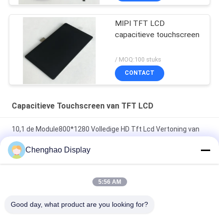
MIPI TFT LCD
capacitieve touchscreen
/ MOQ:100 stuks
CONTACT
Capacitieve Touchscreen van TFT LCD
10,1 de Module800*1280 Volledige HD Tft Lcd Vertoning van
het duim Capacitieve Touche screen
Chenghao Display
3.5" CTP Industrial Capacitive Touch Screen 320x480
300cd/m2 TFT LCD Display Module
5:56 AM
4,3 Duim480x272 TFT LCD Touch screen 24 Beetje Parallelle
Good day, what product are you looking for?
RGB Interface