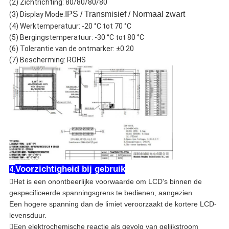
(2) Zichtrichting: 80/80/80/80
IPS / Transmisief / Normaal zwart
(3) Display Mode:
(4) Werktemperatuur: -20 °C tot 70 °C
(5) Bergingstemperatuur: -30 °C tot 80 °C
(6) Tolerantie van de ontmarker: ±0.20
(7) Bescherming: ROHS
Voorzichtigheid bij gebruik
4.

Het is een onontbeerlijke voorwaarde om LCD's binnen de
gespecificeerde spanningsgrens te bedienen, aangezien
Een hogere spanning dan de limiet veroorzaakt de kortere LCD-
levensduur.

Een elektrochemische reactie als gevolg van gelijkstroom