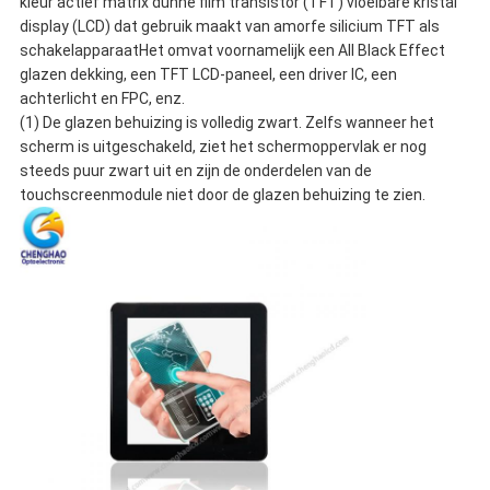
kleur actief matrix dunne film transistor (TFT) vloeibare kristal
display (LCD) dat gebruik maakt van amorfe silicium TFT als
schakelapparaatHet omvat voornamelijk een All Black Effect
glazen dekking, een TFT LCD-paneel, een driver IC, een
achterlicht en FPC, enz.
(1) De glazen behuizing is volledig zwart. Zelfs wanneer het
scherm is uitgeschakeld, ziet het schermoppervlak er nog
steeds puur zwart uit en zijn de onderdelen van de
touchscreenmodule niet door de glazen behuizing te zien.