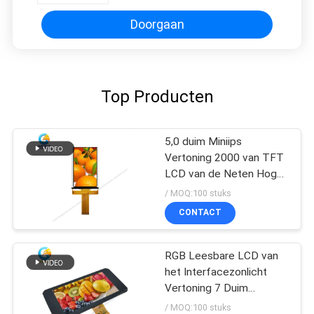
Doorgaan
Top Producten
5,0 duim Miniips
Vertoning 2000 van TFT
LCD van de Neten Hoge
Helderheid Module
/ MOQ:100 stuks
CONTACT
RGB Leesbare LCD van
het Interfacezonlicht
Vertoning 7 Duim
1024*600 40pin、
/ MOQ:100 stuks