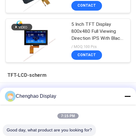
CONTACT
5 Inch TFT Display
800x480 Full Viewing
Direction IPS With Black
Glass Cover
/ MOQ:100 Pcs
CONTACT
TFT-LCD-scherm
Lcd Factory 3,5 inch Custom Small Tft Lcd Display met
Chenghao Display
capacitieve touch
7 In 50 Pin 250cd/m2 800x480 Rgb Tft Lcd Monitor
7:15 PM
CH700WV01 Voor auto
Good day, what product are you looking for?
1920*480 Hoge resolutie LCD-scherm 8 inch IPS-scherm