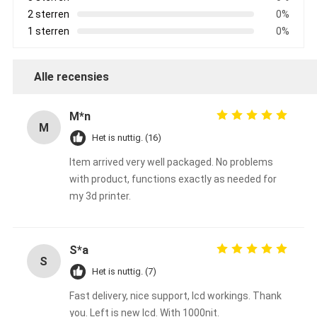
2 sterren
0%
1 sterren
0%
Alle recensies
M*n
M
Het is nuttig. (16)
Item arrived very well packaged. No problems
with product, functions exactly as needed for
my 3d printer.
S*a
S
Het is nuttig. (7)
Fast delivery, nice support, lcd workings. Thank
you. Left is new lcd. With 1000nit.