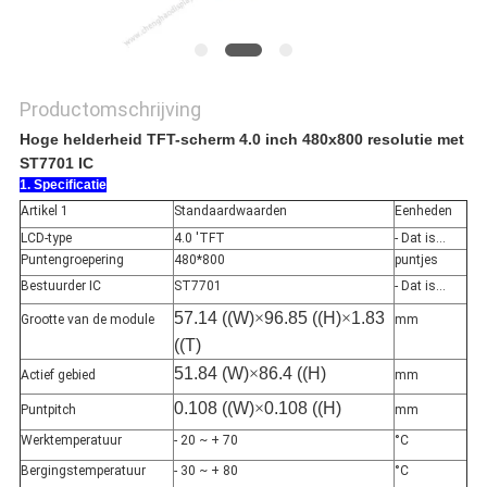
Productomschrijving
Hoge helderheid TFT-scherm 4.0 inch 480x800 resolutie met
ST7701 IC
1. Specificatie
Artikel 1
Standaardwaarden
Eenheden
LCD-type
4.0 ′TFT
- Dat is...
Puntengroepering
480*800
puntjes
Bestuurder IC
ST7701
- Dat is...
57.14 ((W)
×
96.85 ((H)
×
1.83
Grootte van de module
mm
((T)
51.84 (W)
×
86.4 ((H)
Actief gebied
mm
0.108 ((W)
×
0.108 ((H)
Puntpitch
mm
Werktemperatuur
- 20 ~ + 70
°C
Bergingstemperatuur
- 30 ~ + 80
°C