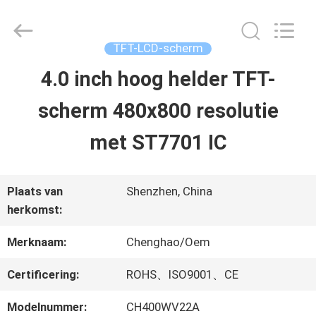
2026
Shenzhen
ChengHao
Optoelectronic
TFT-LCD-scherm
Co.,
Ltd..
4.0 inch hoog helder TFT-
THUIS
All
Rights
scherm 480x800 resolutie
Reserved.
PRODUCTEN
met ST7701 IC
OVER
Plaats van
Shenzhen, China
herkomst:
ONS
Merknaam:
Chenghao/Oem
FABRIEKSTOCHT
Certificering:
ROHS、ISO9001、CE
Modelnummer:
CH400WV22A