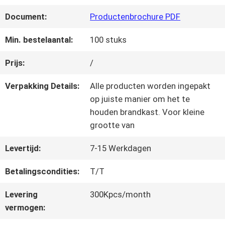
KWALITEITSCONTROLE
Document:
Productenbrochure PDF
NEEM
Min. bestelaantal:
100 stuks
CONTACT
Prijs:
/
MET
Verpakking Details:
Alle producten worden ingepakt
op juiste manier om het te
ONS
houden brandkast. Voor kleine
grootte van
OP
Levertijd:
7-15 Werkdagen
VRAAG
Betalingscondities:
T/T
EEN
Levering
300Kpcs/month
vermogen:
OFFERTE