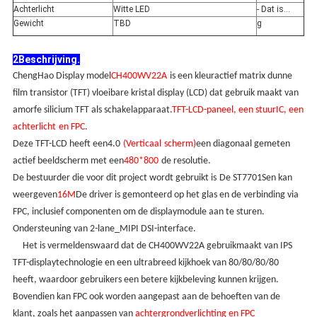
Achterlicht
Witte LED
- Dat is...
Gewicht
TBD
g
2Beschrijving.
ChengHao Display model
CH400WV22A
is een kleuractief matrix dunne
film transistor (TFT) vloeibare kristal display (LCD) dat gebruik maakt van
amorfe silicium TFT als schakelapparaat.
TFT-LCD-paneel, een stuur
IC
, een
achterlicht
en FPC
.
Deze TFT-LCD heeft een
4.0
(
Verticaal
scherm)
een diagonaal gemeten
actief beeldscherm met een
480*
800
de resolutie.
De bestuurder die voor dit project wordt gebruikt is
De
ST7701S
en kan
weergeven
16M
De driver is gemonteerd op het glas en de verbinding via
FPC, inclusief componenten om de displaymodule aan te sturen.
Ondersteuning van 2-lane_MIPI DSI-interface.
Het is vermeldenswaard dat de CH400WV22A gebruikmaakt van IPS
TFT-displaytechnologie en een ultrabreed kijkhoek van 80/80/80/80
heeft, waardoor gebruikers een betere kijkbeleving kunnen krijgen.
Bovendien kan FPC ook worden aangepast aan de behoeften van de
klant, zoals het aanpassen van
achtergrondverlichting en FPC