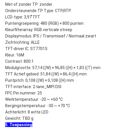
Met of zonder TP: zonder
Ondersteunende TP Type: CTP,RTP
LCD-type: 3,97 ̊TFT
Puntengroepering: 480 (RGB) × 800 punten
Kleurfilterarray: RGB verticale streep
Displaymodus: IPS / Transmisief / Normaal zwart
Zichtrichting: ALLE
TFT-driver IC: ST7701S
Kleur: 16M
Contrast: 800:1
Modulgrootte: 57,14 ((W) × 96,85 ((H) × 1,83 ((T) mm
TFT Actief gebied: 51,84 ((W) × 86,4 ((H) mm
Puntpitch: 0,108 ((W) × 0,108 ((H) mm
TFT-interface: 2-lane_MIPI DSI
FPC Pin nummer: 25
Werktemperatuur: -20 ~ +60 °C
Bergingstemperatuur: -30 ~ +70 °C
Achterlicht: 8 witte LED
Gewicht: TBD g
5. Toepassing