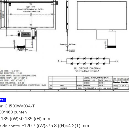
ail.
r: CH500WV03A-T
800*480 punten
.135 ((W)
×
0.135 ((H) mm
120.7 ((W)
×
75.8 ((H)
×
4.2(T) mm
 de contour: