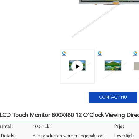
CONTACT NU
 LCD Touch Monitor 800X480 12 O'Clock Viewing Direc
antal :
100 stuks
Prijs :
Details :
Alle producten worden ingepakt op juiste manier om het te houden brandkast. Voor kleine grootte van
Levertijd :