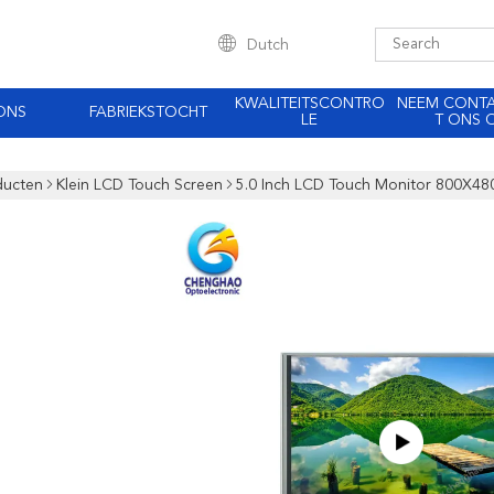
Dutch
KWALITEITSCONTRO
NEEM CONT
ONS
FABRIEKSTOCHT
LE
T ONS 
ducten
Klein LCD Touch Screen
5.0 Inch LCD Touch Monitor 800X480