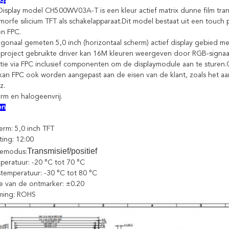
g.
splay model CH500WV03A-T is een kleur actief matrix dunne film transis
morfe silicium TFT als schakelapparaat.Dit model bestaat uit een touch
en FPC.
iagonaal gemeten 5,0 inch (horizontaal scherm) actief display gebied m
 project gebruikte driver kan 16M kleuren weergeven door RGB-signaal
tie via FPC inclusief componenten om de displaymodule aan te sturen.O
an FPC ook worden aangepast aan de eisen van de klant, zoals het aanp
z.
m en halogeenvrij.
en
erm: 5,0 inch TFT
hting: 12:00
Transmisief/positief
tiemodus:
peratuur: -20 °C tot 70 °C
stemperatuur: -30 °C tot 80 °C
tie van de ontmarker: ±0.20
rming: ROHS