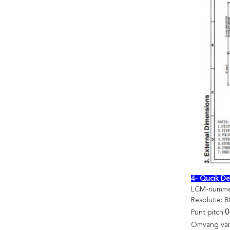
4- Qucik Det
LCM-numme
Resolutie: 
0
Punt pitch:
Omvang van