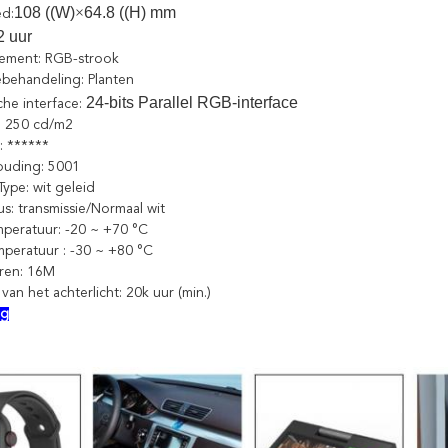
108 ((W)
×
64.8 ((H) mm
ed:
2 uur
gement: RGB-strook
ebehandeling:
Planten
24-bits Parallel RGB-interface
che interface:
: 250 cd/m2
C: ******
ouding: 5001
Type: wit geleid
s: transmissie/Normaal wit
peratuur: -20 ~ +70 °C
mperatuur
: -30 ~ +80 °C
uren: 16M
an het achterlicht: 20k uur (min.)
ng