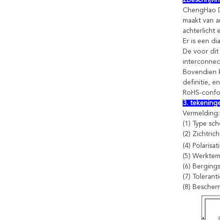
2Beschrijvin
ChengHao Di
maakt van a
achterlicht 
Er is een d
De voor dit
interconnec
Bovendien k
definitie, en
RoHS-confor
3. tekening
Vermelding:
(1) Type sch
(2) Zichtric
(4) Polarisa
(5) Werktem
(6) Berging
(7) Toleran
(8) Besche