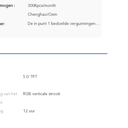
rmogen :
300Kpcs/month
Chenghao/Oem
De in punt 1 bedoelde vergunningen zijn van toepassing op:
er:
5.0 ′TFT
g van het
RGB verticale strook
l:
ng:
12 uur