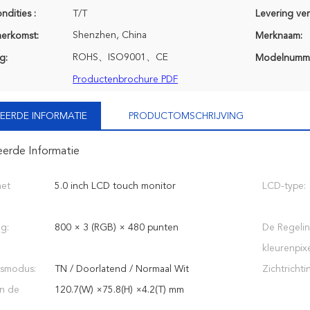
ndities :
T/T
Levering ve
Shenzhen, China
herkomst:
Merknaam:
ROHS、ISO9001、CE
g:
Modelnumm
Productenbrochure PDF
EERDE INFORMATIE
PRODUCTOMSCHRIJVING
eerde Informatie
het
5.0 inch LCD touch monitor
LCD-type:
ng:
800 × 3 (RGB) × 480 punten
De Regelin
kleurenpixe
gsmodus:
TN / Doorlatend / Normaal Wit
Zichtrichti
n de
120.7(W) ×75.8(H) ×4.2(T) mm