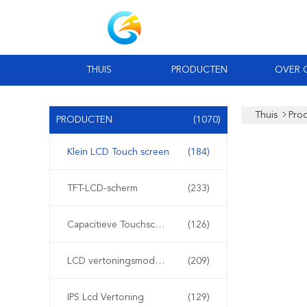
THUIS
PRODUCTEN
OVER 
Thuis
Pro
PRODUCTEN
(1070)
Klein LCD Touch screen
(184)
TFT-LCD-scherm
(233)
Capacitieve Touchscreen van TFT LCD
(126)
LCD vertoningsmodule
(209)
IPS Lcd Vertoning
(129)