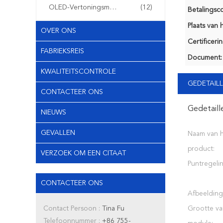
OLED-Vertoningsmodule
(12)
Betalingsco
Plaats van 
OVER ONS
Certificerin
FABRIEKSREIS
Document:
KWALITEITSCONTROLE
GEDETAILL
CONTACTEER ONS
Gedetaill
NIEUWS
GEVALLEN
Naam van 
product:
VERZOEK OM EEN CITAAT
Puntregeli
CONTACTEER ONS
Afbeeldin
Contact Persoon :
Tina Fu
Grootte va
Telefoonnummer :
+86 755-