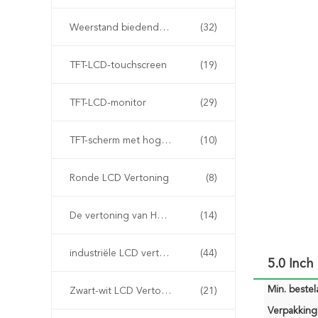
Weerstand biedende LCD Vertoning
(32)
TFT-LCD-touchscreen
(19)
TFT-LCD-monitor
(29)
TFT-scherm met hoge helderheid
(10)
Ronde LCD Vertoning
(8)
De vertoning van HD tft
(14)
industriële LCD vertoning
(44)
5.0 Inch
Min. bestela
Zwart-wit LCD Vertoning
(21)
Verpakking 