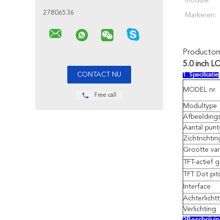
module:
27806536
Markeren:
Productoms
5.0 inch L
1. Specificatie
MODEL nr.
Free call
Modultype
Afbeelding
Aantal pun
Zichtrichtin
Grootte va
TFT-actief 
TFT Dot pit
Interface
Achterlicht
Verlichting