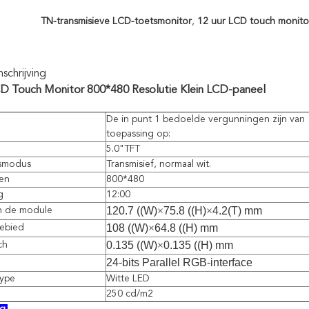
TN-transmisieve LCD-toetsmonitor
,
12 uur LCD touch monito
chrijving
CD Touch Monitor 800*480 Resolutie Klein LCD-paneel
De in punt 1 bedoelde vergunningen zijn van
toepassing op:
5.0"TFT
smodus
Transmisief, normaal wit.
ten
800*480
g
12:00
120.7 ((W)
×
75.8 ((H)
×
4.2(T) mm
n de module
108 ((W)
×
64.8 ((H) mm
gebied
0.135 ((W)
×
0.135 ((H) mm
ch
24-bits Parallel RGB-interface
type
Witte LED
250 cd/m2