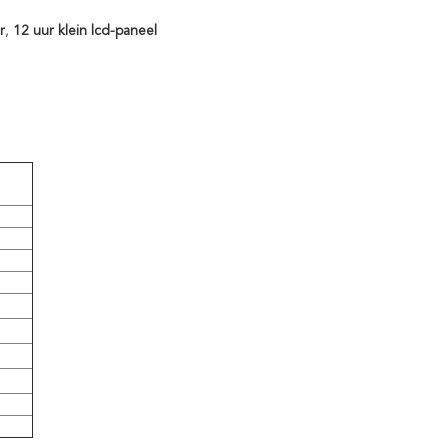
r
,
12 uur klein lcd-paneel