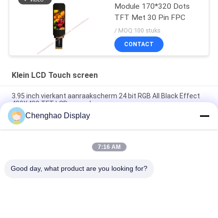
Module 170*320 Dots
TFT Met 30 Pin FPC
/ MOQ:100 stuks
CONTACT
Klein LCD Touch screen
3.95 inch vierkant aanraakscherm 24 bit RGB All Black Effect
480X480 TFT LCD-paneel
Chenghao Display
3 inch kleuren touchscreen display paneel 800x268 pixels 25
pins IPS Tft lcd module
7:16 AM
5.5 inch Kleine LCD touchscreen 1080*1920 pixels 31 pins
MIPI-interface
Good day, what product are you looking for?
populaire categorieën
Alle
Klein LCD Touch 