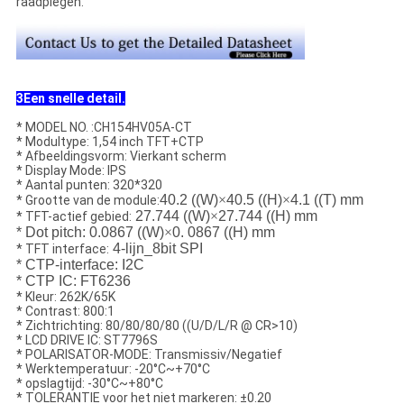
raadplegen.
3Een snelle detail.
* MODEL NO. :CH154HV05A-CT
* Modultype: 1,54 inch TFT+CTP
* Afbeeldingsvorm: Vierkant scherm
* Display Mode: IPS
* Aantal punten: 320*320
40.2 ((W)
×
40.5 ((H)
×
4.1 ((T) mm
* Grootte van de module:
27.744 ((W)
×
27.744 ((H) mm
* TFT-actief gebied:
* Dot pitch: 0.0867 ((W)
×
0. 0867 ((H) mm
4-lijn_8bit SPI
* TFT interface:
* CTP-interface: I2C
* CTP IC: FT6236
* Kleur: 262K/65K
* Contrast: 800:1
* Zichtrichting: 80/80/80/80 ((U/D/L/R @ CR>10)
* LCD DRIVE IC: ST7796S
* POLARISATOR-MODE: Transmissiv/Negatief
* Werktemperatuur: -20°C~+70°C
* opslagtijd: -30°C~+80°C
* TOLERANTIE voor het niet markeren: ±0.20