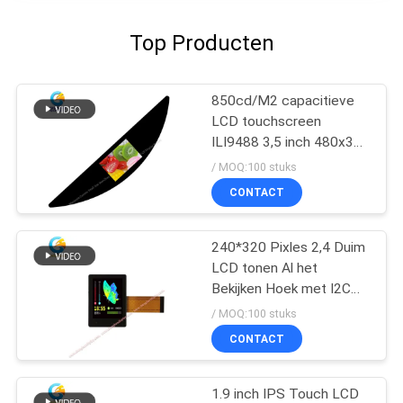
Top Producten
850cd/M2 capacitieve
LCD touchscreen
ILI9488 3,5 inch 480x320
stippen FPC SPI
/ MOQ:100 stuks
CONTACT
240*320 Pixles 2,4 Duim
LCD tonen Al het
Bekijken Hoek met I2C
TP
/ MOQ:100 stuks
CONTACT
1.9 inch IPS Touch LCD