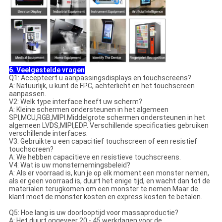
6. Veelgestelde vragen
Q1: Accepteert u aanpassingsdisplays en touchscreens?
A: Natuurlijk, u kunt de FPC, achterlicht en het touchscreen
aanpassen.
V2: Welk type interface heeft uw scherm?
A: Kleine schermen ondersteunen in het algemeen
SPI,MCU,RGB,MIPI.Middelgrote schermen ondersteunen in het
algemeen LVDS,MIPI,EDP. Verschillende specificaties gebruiken
verschillende interfaces.
V3: Gebruikte u een capacitief touchscreen of een resistief
touchscreen?
A: We hebben capacitieve en resistieve touchscreens.
V4: Wat is uw monsternemingsbeleid?
A: Als er voorraad is, kun je op elk moment een monster nemen,
als er geen voorraad is, duurt het enige tijd, en wacht dan tot de
materialen terugkomen om een monster te nemen.Maar de
klant moet de monster kosten en express kosten te betalen.
Q5: Hoe lang is uw doorlooptijd voor massaproductie?
A: Het duurt ongeveer 20 - 45 werkdagen voor de