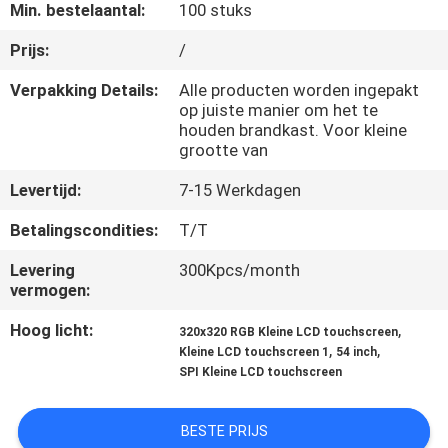
NEEM
Min. bestelaantal:
100 stuks
CONTACT
Prijs:
/
MET
Verpakking Details:
Alle producten worden ingepakt
ONS
op juiste manier om het te
houden brandkast. Voor kleine
OP
grootte van
Levertijd:
7-15 Werkdagen
VRAAG
Betalingscondities:
T/T
EEN
Levering
300Kpcs/month
OFFERTE
vermogen:
Hoog licht:
,
320x320 RGB Kleine LCD touchscreen
SITEMAP
,
,
Kleine LCD touchscreen 1
54 inch
SPI Kleine LCD touchscreen
PRIVACY
BESTE PRIJS
POLICY