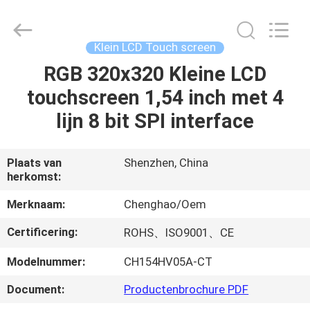
Shenzhen
ChengHao
Optoelectronic
Co.,
Ltd..
Klein LCD Touch screen
All
Rights
RGB 320x320 Kleine LCD
THUIS
Reserved.
touchscreen 1,54 inch met 4
PRODUCTEN
lijn 8 bit SPI interface
OVER
Plaats van
Shenzhen, China
herkomst:
ONS
Merknaam:
Chenghao/Oem
FABRIEKSTOCHT
Certificering:
ROHS、ISO9001、CE
Modelnummer:
CH154HV05A-CT
KWALITEITSCONTROLE
Document:
Productenbrochure PDF