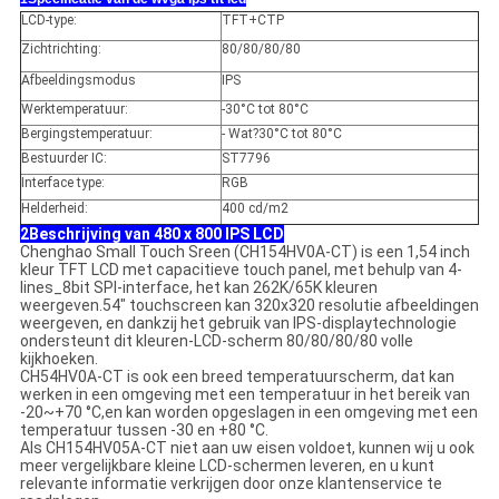
LCD-type:
TFT+CTP
Zichtrichting:
80/80/80/80
Afbeeldingsmodus
IPS
Werktemperatuur:
-30°C tot 80°C
Bergingstemperatuur:
- Wat?
30°C tot 80°C
Bestuurder IC:
ST7796
Interface type:
RGB
Helderheid:
400 cd/
m2
2Beschrijving van 480 x 800 IPS LCD
Chenghao Small Touch Sreen (CH154HV0A-CT) is een 1,54 inch
kleur TFT LCD met capacitieve touch panel, met behulp van 4-
lines_8bit SPI-interface, het kan 262K/65K kleuren
weergeven.54" touchscreen kan 320x320 resolutie afbeeldingen
weergeven, en dankzij het gebruik van IPS-displaytechnologie
ondersteunt dit kleuren-LCD-scherm 80/80/80/80 volle
kijkhoeken.
CH54HV0A-CT is ook een breed temperatuurscherm, dat kan
werken in een omgeving met een temperatuur in het bereik van
-20~+70 °C,en kan worden opgeslagen in een omgeving met een
temperatuur tussen -30 en +80 °C.
Als CH154HV05A-CT niet aan uw eisen voldoet, kunnen wij u ook
meer vergelijkbare kleine LCD-schermen leveren, en u kunt
relevante informatie verkrijgen door onze klantenservice te