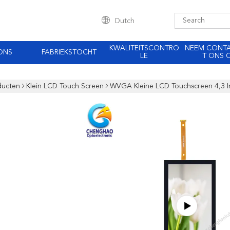
Dutch
KWALITEITSCONTRO
NEEM CONT
ONS
FABRIEKSTOCHT
LE
T ONS 
ducten
Klein LCD Touch Screen
WVGA Kleine LCD Touchscreen 4,3 In