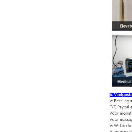
6. Veelgest
V: Betalin
T/T, Paypal
Voor monste
Voor massap
V: Wat is d