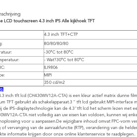
chrijving
 LCD touchscreen 4.3 inch IPS Alle kijkhoek TFT
4.3 inch TFT+CTP
g:
80/80/80/80
atuur:
-30°C tot 80°C
mperatuur:
- Wat?
30°C tot 80°C
IC:
ILI9806
pe:
MIPI
350 cd/
m2
g.
 inch tft lcd (CH430WV12A-CTA) is een kleur actief matrix dunne film tr
ium TFT gebruikt als schakelapparaat.3 ′′ tft lcd gebruikt MIPI-interfac
j de IPS-displaytechnologie kan de 4.3 ̊ tft lcd het scherm lezen met 
0WV12A-CTA niet volledig aan uw eisen kan voldoen, kunnen wij enkel
oplossing voor u aanpassen.De wijzigbare inhoud omvat FPC-vorm verbi
g of vervanging van de aanraakfunctie (RTP), verandering van de helderh
te informatie krijgen door onze online klantenservice te raadplegen..