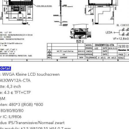
detail.
: WVGA Kleine LCD touchscreen
CH430WV12A-CTA
te: 4,3 inch
pe: 4.3 ¢ TFT+CTP
16M
nten: 480*3 ((RGB) *800
 80/80/80/80
 IC: ILI9806
dus: IPS/Transmissive/Normaal zwart
 de module: 62,5 W*109,55 H*4,0 T mm