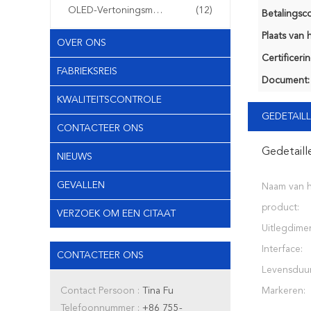
OLED-Vertoningsmodule
(12)
Betalingsco
Plaats van 
OVER ONS
Certificerin
FABRIEKSREIS
Document:
KWALITEITSCONTROLE
GEDETAILL
CONTACTEER ONS
Gedetaill
NIEUWS
GEVALLEN
Naam van 
product:
VERZOEK OM EEN CITAAT
Uitlegdimen
Interface:
CONTACTEER ONS
Levensduur
Contact Persoon :
Tina Fu
Markeren:
Telefoonnummer :
+86 755-