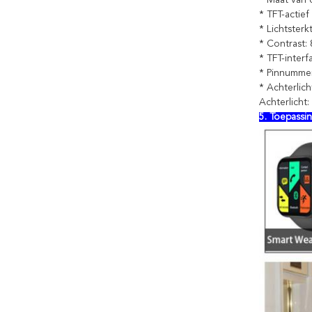
* TFT-actief
* Lichtster
* Contrast:
* TFT-interf
* Pinnummer
* Achterlich
Achterlicht:
5. Toepassi