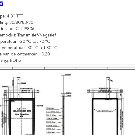
en
ype: 4,3" TFT
hting: 80/80/80/80
rijving IC: ILI9806
tiemodus: Transmisief/Negatief
peratuur: -20 °C tot 70 °C
stemperatuur: -30 °C tot 80 °C
tie van de ontmarker: ±0.20
rming: ROHS