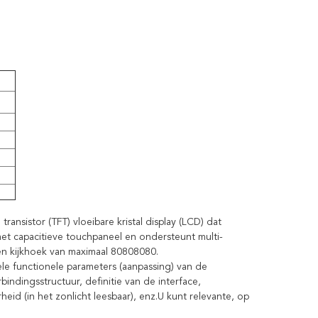
ansistor (TFT) vloeibare kristal display (LCD) dat
e met capacitieve touchpaneel en ondersteunt multi-
een kijkhoek van maximaal 80808080.
e functionele parameters (aanpassing) van de
ndingsstructuur, definitie van de interface,
eid (in het zonlicht leesbaar), enz.U kunt relevante, op