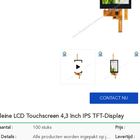
CONTACT NU
eine LCD Touchscreen 4,3 Inch IPS TFT-Display
antal :
100 stuks
Prijs :
Details :
Alle producten worden ingepakt op juiste manier om het te houden brandkast. Voor kleine grootte van
Levertijd :