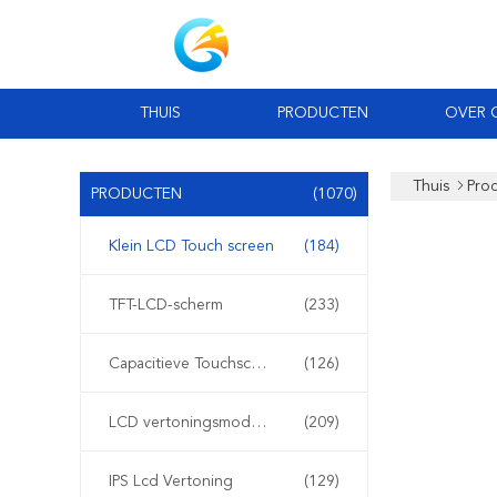
THUIS
PRODUCTEN
OVER 
Thuis
Pro
PRODUCTEN
(1070)
Klein LCD Touch screen
(184)
TFT-LCD-scherm
(233)
Capacitieve Touchscreen van TFT LCD
(126)
LCD vertoningsmodule
(209)
IPS Lcd Vertoning
(129)