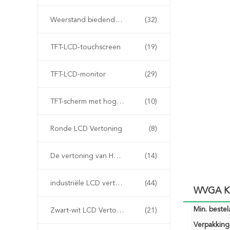
Weerstand biedende LCD Vertoning
(32)
TFT-LCD-touchscreen
(19)
TFT-LCD-monitor
(29)
TFT-scherm met hoge helderheid
(10)
Ronde LCD Vertoning
(8)
De vertoning van HD tft
(14)
industriële LCD vertoning
(44)
WVGA Kl
Min. bestela
Zwart-wit LCD Vertoning
(21)
Verpakking 