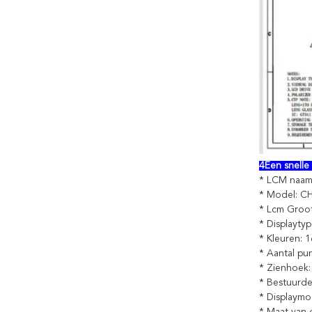
4Een snelle 
* LCM naam
* Model: 
* Lcm Groot
* Displayty
* Kleuren: 
* Aantal pu
* Zienhoek:
* Bestuurder
* Displaymo
* Maat van