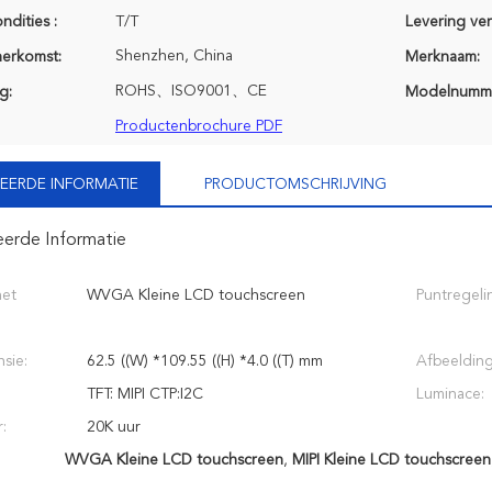
ndities :
T/T
Levering ve
Shenzhen, China
herkomst:
Merknaam:
ROHS、ISO9001、CE
g:
Modelnumm
Productenbrochure PDF
EERDE INFORMATIE
PRODUCTOMSCHRIJVING
eerde Informatie
het
WVGA Kleine LCD touchscreen
Puntregeli
sie:
62.5 ((W) *109.55 ((H) *4.0 ((T) mm
Afbeeldin
TFT: MIPI CTP:I2C
Luminace:
:
20K uur
WVGA Kleine LCD touchscreen
,
MIPI Kleine LCD touchscreen