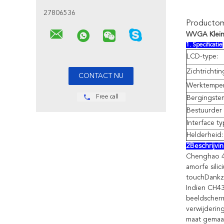
27806536
Productoms
WVGA Kleine
1. Specificatie
LCD-type:
Zichtrichtin
Werktemper
Free call
Bergingste
Bestuurder 
Interface ty
Helderheid:
2Beschrijvin
Chenghao 4.3
amorfe silic
touchDankzi
Indien CH43
beeldscherm
verwijderin
maat gemaak