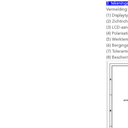
3. tekening
Vermelding:
(1) Displayt
(2) Zichtric
(3) LCD-aand
(4) Polarisa
(5) Werktem
(6) Berging
(7) Toleran
(8) Besche