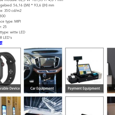
 gebied: 56,16 ((W) * 93,6 ((H) mm
kte: 350 cd/m2
 800
ace type: MIPI
: 25
ttype: witte LED
 8 LED's
ng