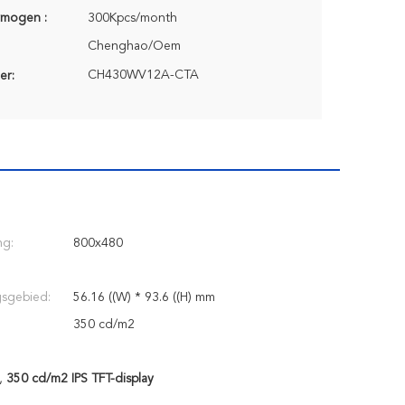
rmogen :
300Kpcs/month
Chenghao/Oem
CH430WV12A-CTA
er:
ng:
800x480
gsgebied:
56.16 ((W) * 93.6 ((H) mm
350 cd/m2
,
350 cd/m2 IPS TFT-display