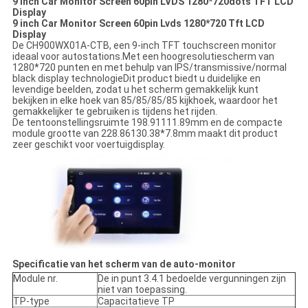
9 inch Car Monitor Screen 60pin LVDS 1280*720dots TFT LCD
Display
9 inch Car Monitor Screen 60pin Lvds 1280*720 Tft LCD
Display
De CH900WX01A-CTB, een 9-inch TFT touchscreen monitor
ideaal voor autostations.Met een hoogresolutiescherm van
1280*720 punten en met behulp van IPS/transmissive/normal
black display technologieDit product biedt u duidelijke en
levendige beelden, zodat u het scherm gemakkelijk kunt
bekijken in elke hoek van 85/85/85/85 kijkhoek, waardoor het
gemakkelijker te gebruiken is tijdens het rijden.
De tentoonstellingsruimte 198.91111.89mm en de compacte
module grootte van 228.86130.38*7.8mm maakt dit product
zeer geschikt voor voertuigdisplay.
Specificatie van het scherm van de auto-monitor
Module nr.
De in punt 3.4.1 bedoelde vergunningen zijn
niet van toepassing.
TP-type
Capacitatieve TP