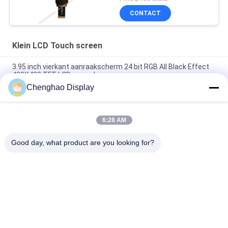
CONTACT
Klein LCD Touch screen
3.95 inch vierkant aanraakscherm 24 bit RGB All Black Effect
480X480 TFT LCD-paneel
Chenghao Display
3 inch kleuren touchscreen display paneel 800x268 pixels 25
pins IPS Tft lcd module
6:28 AM
5.5 inch Kleine LCD touchscreen 1080*1920 pixels 31 pins
MIPI-interface
Good day, what product are you looking for?
populaire categorieën
Alle
Klein LCD Touch 
TFT-LCD-Scherm
Screen
Capacitieve 
LCD 