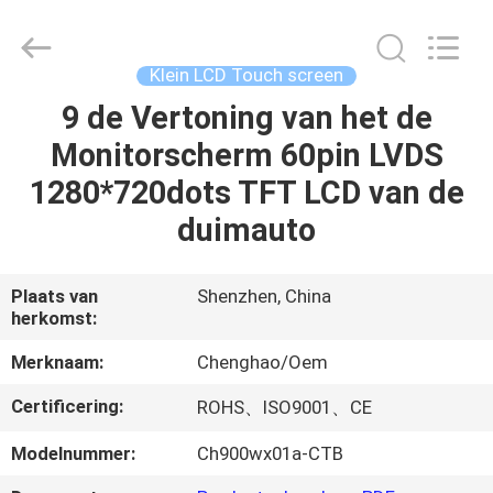
Shenzhen
ChengHao
Optoelectronic
Co.,
Ltd..
Klein LCD Touch screen
All
Rights
9 de Vertoning van het de
THUIS
Reserved.
Monitorscherm 60pin LVDS
PRODUCTEN
1280*720dots TFT LCD van de
duimauto
OVER
ONS
Plaats van
Shenzhen, China
herkomst:
FABRIEKSTOCHT
Merknaam:
Chenghao/Oem
Certificering:
ROHS、ISO9001、CE
KWALITEITSCONTROLE
Modelnummer:
Ch900wx01a-CTB