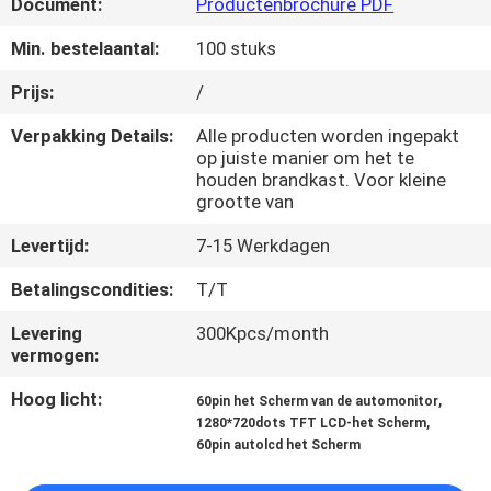
Document:
Productenbrochure PDF
NEEM
CONTACT
Min. bestelaantal:
100 stuks
MET
Prijs:
/
ONS
Verpakking Details:
Alle producten worden ingepakt
OP
op juiste manier om het te
houden brandkast. Voor kleine
grootte van
VRAAG
Levertijd:
7-15 Werkdagen
EEN
Betalingscondities:
T/T
OFFERTE
Levering
300Kpcs/month
vermogen:
SITEMAP
Hoog licht:
,
60pin het Scherm van de automonitor
,
1280*720dots TFT LCD-het Scherm
PRIVACY
60pin autolcd het Scherm
POLICY