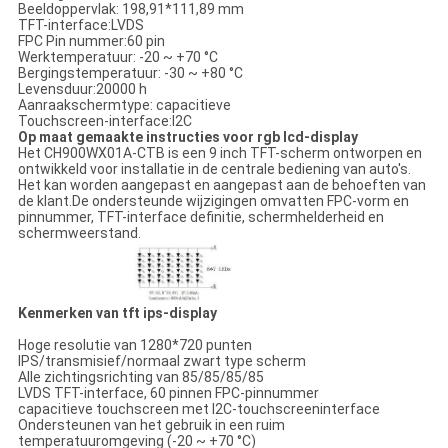
Beeldoppervlak: 198,91*111,89 mm
TFT-interface:LVDS
FPC Pin nummer:60 pin
Werktemperatuur: -20 ~ +70 °C
Bergingstemperatuur: -30 ~ +80 °C
Levensduur:20000 h
Aanraakschermtype: capacitieve
Touchscreen-interface:I2C
Op maat gemaakte instructies voor rgb lcd-display
Het CH900WX01A-CTB is een 9 inch TFT-scherm ontworpen en
ontwikkeld voor installatie in de centrale bediening van auto's.
Het kan worden aangepast en aangepast aan de behoeften van
de klant.De ondersteunde wijzigingen omvatten FPC-vorm en
pinnummer, TFT-interface definitie, schermhelderheid en
schermweerstand.
Kenmerken van tft ips-display
Hoge resolutie van 1280*720 punten
IPS/transmisief/normaal zwart type scherm
Alle zichtingsrichting van 85/85/85/85
LVDS TFT-interface, 60 pinnen FPC-pinnummer
capacitieve touchscreen met I2C-touchscreeninterface
Ondersteunen van het gebruik in een ruim
temperatuuromgeving (-20 ~ +70 °C)