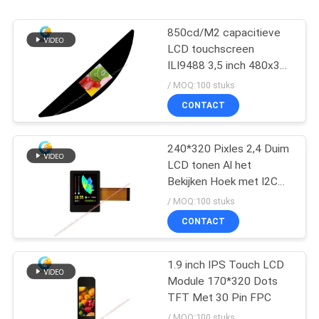
850cd/M2 capacitieve
LCD touchscreen
ILI9488 3,5 inch 480x320
stippen FPC SPI
/ MOQ:100 stuks
CONTACT
240*320 Pixles 2,4 Duim
LCD tonen Al het
Bekijken Hoek met I2C
TP
/ MOQ:100 stuks
CONTACT
1.9 inch IPS Touch LCD
Module 170*320 Dots
TFT Met 30 Pin FPC
/ MOQ:100 stuks