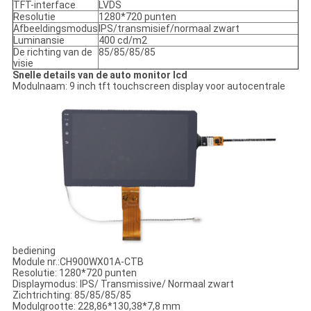
TFT-interface
LVDS
Resolutie
1280*720 punten
Afbeeldingsmodus
IPS/transmisief/normaal zwart
Luminansie
400 cd/m2
De richting van de
85/85/85/85
visie
Snelle details van de auto monitor lcd
Modulnaam: 9 inch tft touchscreen display voor autocentrale
bediening
Module nr.:CH900WX01A-CTB
Resolutie: 1280*720 punten
Displaymodus: IPS/ Transmissive/ Normaal zwart
Zichtrichting: 85/85/85/85
Modulgrootte: 228,86*130,38*7,8 mm