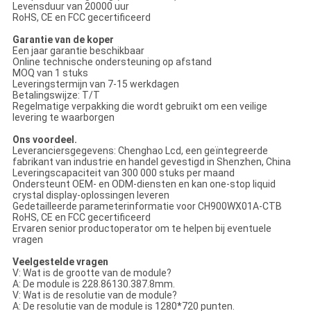
Levensduur van 20000 uur
RoHS, CE en FCC gecertificeerd
Garantie van de koper
Een jaar garantie beschikbaar
Online technische ondersteuning op afstand
MOQ van 1 stuks
Leveringstermijn van 7-15 werkdagen
Betalingswijze: T/T
Regelmatige verpakking die wordt gebruikt om een veilige
levering te waarborgen
Ons voordeel.
Leveranciersgegevens: Chenghao Lcd, een geïntegreerde
fabrikant van industrie en handel gevestigd in Shenzhen, China
Leveringscapaciteit van 300 000 stuks per maand
Ondersteunt OEM- en ODM-diensten en kan one-stop liquid
crystal display-oplossingen leveren
Gedetailleerde parameterinformatie voor CH900WX01A-CTB
RoHS, CE en FCC gecertificeerd
Ervaren senior productoperator om te helpen bij eventuele
vragen
Veelgestelde vragen
V: Wat is de grootte van de module?
A: De module is 228.86130.387.8mm.
V: Wat is de resolutie van de module?
A: De resolutie van de module is 1280*720 punten.