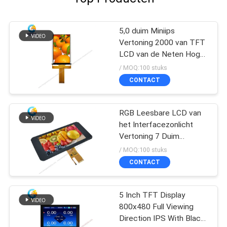
5,0 duim Miniips
Vertoning 2000 van TFT
LCD van de Neten Hoge
Helderheid Module
/ MOQ:100 stuks
CONTACT
RGB Leesbare LCD van
het Interfacezonlicht
Vertoning 7 Duim
1024*600 40pin、
/ MOQ:100 stuks
CONTACT
5 Inch TFT Display
800x480 Full Viewing
Direction IPS With Black