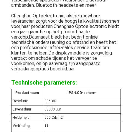
armbanden, Bluetooth-headsets en meer.
Chenghao Optoelectronic, als betrouwbare
leverancier, zorgt voor de hoogste kwaliteitsnormen
voor haar producten.Chenghao Optoelectronic biedt
een jaar garantie op het product na de
verkoop.Daarnaast biedt het bedrijf online
technische ondersteuning op afstand en heeft het
een professioneel after-sales service team om
klanten te helpen.De displaymodule is zorgvuldig
verpakt om schade tijdens het vervoer te
voorkomen, en op aanvraag zijn aangepaste
verpakkingsopties beschikbaar.
Technische parameters:
Productnaam
IPS-LCD-scherm
Resolutie
80*160
Levensduur
50000 uur
Helderheid
500 Cd/m2
Verbinding
11