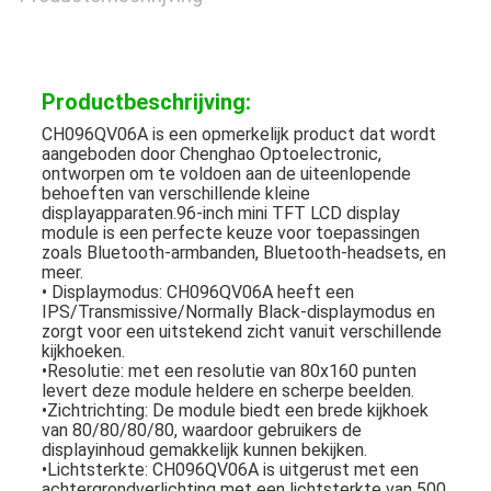
Productbeschrijving:
CH096QV06A is een opmerkelijk product dat wordt
aangeboden door Chenghao Optoelectronic,
ontworpen om te voldoen aan de uiteenlopende
behoeften van verschillende kleine
displayapparaten.96-inch mini TFT LCD display
module is een perfecte keuze voor toepassingen
zoals Bluetooth-armbanden, Bluetooth-headsets, en
meer.
• Displaymodus: CH096QV06A heeft een
IPS/Transmissive/Normally Black-displaymodus en
zorgt voor een uitstekend zicht vanuit verschillende
kijkhoeken.
•
Resolutie: met een resolutie van 80x160 punten
levert deze module heldere en scherpe beelden.
•
Zichtrichting: De module biedt een brede kijkhoek
van 80/80/80/80, waardoor gebruikers de
displayinhoud gemakkelijk kunnen bekijken.
•
Lichtsterkte: CH096QV06A is uitgerust met een
achtergrondverlichting met een lichtsterkte van 500