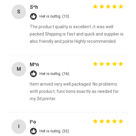
S*h
S
Het is nuttig. (13)
The product quality is excellent ,it was well
packed Shipping is fast and quick and supplier is
also friendly and polite Highly recommended
M*n
M
Het is nuttig. (16)
Item arrived very well packaged. No problems
with product, functions exactly as needed for
my 3d printer.
I*o
I
Het is nuttig. (32)