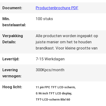
KWALITEITSCONTROLE
Document:
Productenbrochure PDF
NEEM
Min.
100 stuks
bestelaantal:
CONTACT
Verpakking
Alle producten worden ingepakt op
MET
Details:
juiste manier om het te houden
brandkast. Voor kleine grootte van
ONS
Levertijd:
7-15 Werkdagen
OP
Levering
300Kpcs/month
vermogen:
VRAAG
Hoog licht:
,
11 pin FPC TFT LCD-scherm
EEN
,
0.96 inch TFT LCD display
OFFERTE
TFT-LCD-scherm 80x160