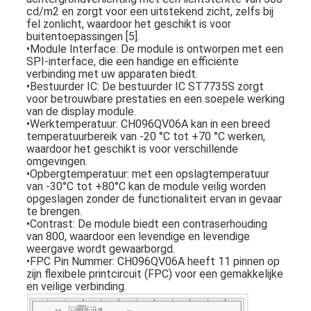
cd/m2 en zorgt voor een uitstekend zicht, zelfs bij
fel zonlicht, waardoor het geschikt is voor
buitentoepassingen [5].
•
Module Interface: De module is ontworpen met een
SPI-interface, die een handige en efficiënte
verbinding met uw apparaten biedt.
•
Bestuurder IC: De bestuurder IC ST7735S zorgt
voor betrouwbare prestaties en een soepele werking
van de display module.
•
Werktemperatuur: CH096QV06A kan in een breed
temperatuurbereik van -20 °C tot +70 °C werken,
waardoor het geschikt is voor verschillende
omgevingen.
•
Opbergtemperatuur: met een opslagtemperatuur
van -30°C tot +80°C kan de module veilig worden
opgeslagen zonder de functionaliteit ervan in gevaar
te brengen.
•
Contrast: De module biedt een contraserhouding
van 800, waardoor een levendige en levendige
weergave wordt gewaarborgd.
•
FPC Pin Nummer: CH096QV06A heeft 11 pinnen op
zijn flexibele printcircuit (FPC) voor een gemakkelijke
en veilige verbinding.