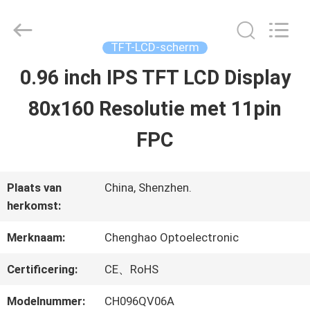
2026
Shenzhen
ChengHao
Optoelectronic
TFT-LCD-scherm
Co.,
Ltd..
0.96 inch IPS TFT LCD Display
THUIS
All
Rights
80x160 Resolutie met 11pin
Reserved.
PRODUCTEN
FPC
OVER
Plaats van
China, Shenzhen.
herkomst:
ONS
Merknaam:
Chenghao Optoelectronic
FABRIEKSTOCHT
Certificering:
CE、RoHS
Modelnummer:
CH096QV06A