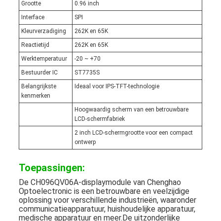
Grootte
0.96 inch
Interface
SPI
Kleurverzadiging
262K en 65K
Reactietijd
262K en 65K
Werktemperatuur
-20 ~ +70
Bestuurder IC
ST7735S
Belangrijkste
Ideaal voor IPS-TFT-technologie
kenmerken
Hoogwaardig scherm van een betrouwbare
LCD-schermfabriek
2 inch LCD-schermgrootte voor een compact
ontwerp
Toepassingen:
De CH096QV06A-displaymodule van Chenghao
Optoelectronic is een betrouwbare en veelzijdige
oplossing voor verschillende industrieën, waaronder
communicatieapparatuur, huishoudelijke apparatuur,
medische apparatuur en meer.De uitzonderlijke