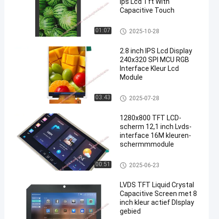
Ips Lcd Tft With
Capacitive Touch
TFT-LCD-scherm
01:07
2025-10-28
2.8 inch IPS Lcd Display
240x320 SPI MCU RGB
Interface Kleur Lcd
Module
IPS Lcd Vertoning
03:43
2025-07-28
1280x800 TFT LCD-
scherm 12,1 inch Lvds-
interface 16M kleuren-
schermmmodule
TFT-LCD-scherm
00:51
2025-06-23
LVDS TFT Liquid Crystal
Capacitive Screen met 8
inch kleur actief DIsplay
gebied