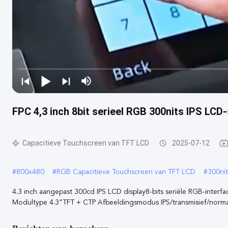
FPC 4,3 inch 8bit serieel RGB 300nits IPS LC
Capacitieve Touchscreen van TFT LCD
2025-07-12
#
800x480
#
RGB Capacitieve Touchscreen van TFT LCD
#
300ni
4.3 inch aangepast 300cd IPS LCD display8-bits seriële RGB-inte
Modultype 4.3"TFT + CTP Afbeeldingsmodus IPS/transmisief/normaal 