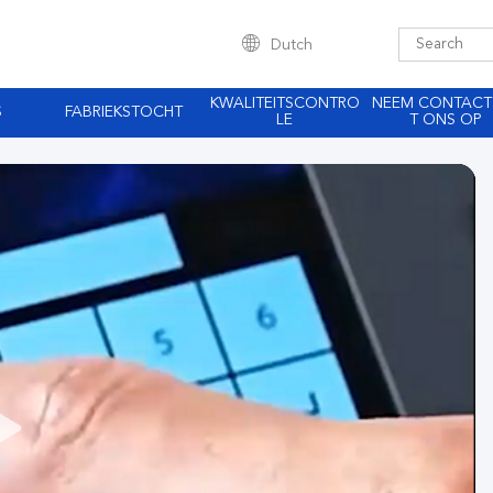
Dutch
KWALITEITSCONTRO
NEEM CONTACT
S
FABRIEKSTOCHT
LE
T ONS OP