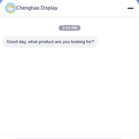
NEEM
Chenghao Display
CONTACT
MET
3:53 AM
ONS
Good day, what product are you looking for?
OP
VRAAG
EEN
OFFERTE
SITEMAP
PRIVACY
7 inch IPS LVDS Kleine LCD touchscreen 1024x600 Witte
LED achterlicht
POLICY