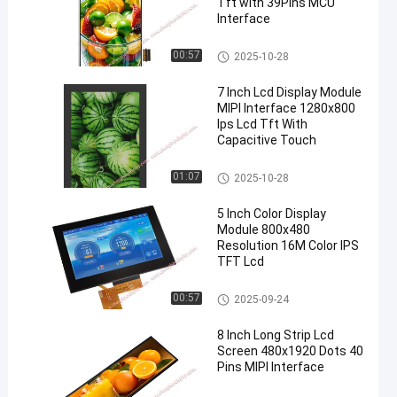
Tft with 39Pins MCU
Interface
TFT-LCD-scherm
00:57
2025-10-28
7 Inch Lcd Display Module
MIPI Interface 1280x800
Ips Lcd Tft With
Capacitive Touch
TFT-LCD-scherm
01:07
2025-10-28
5 Inch Color Display
Module 800x480
Resolution 16M Color IPS
TFT Lcd
TFT-LCD-scherm
00:57
2025-09-24
8 Inch Long Strip Lcd
Screen 480x1920 Dots 40
Pins MIPI Interface