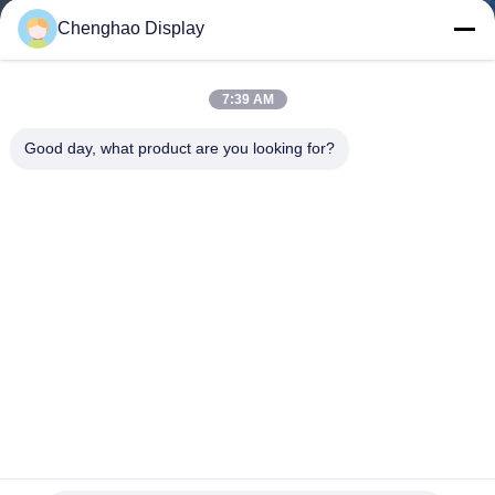
NEEM
Chenghao Display
CONTACT
MET
7:39 AM
ONS
Good day, what product are you looking for?
OP
VRAAG
EEN
OFFERTE
SITEMAP
PRIVACY
5.5 inch TFT capacitieve touchscreen 1080x1920 Pixel LTPS
Transmissive
POLICY