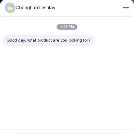
NEEM
Chenghao Display
CONTACT
MET
1:26 PM
ONS
Good day, what product are you looking for?
OP
VRAAG
EEN
OFFERTE
SITEMAP
PRIVACY
6.8 inch IPS capacitieve touchscreen High Resolution LCD
Display Module
POLICY