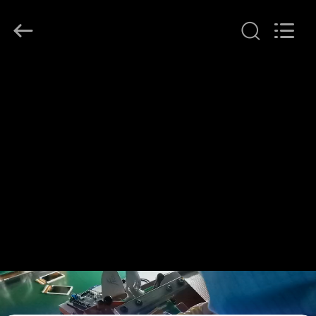
Shenzhen
ChengHao
Optoelectronic
Co.,
Ltd..
All
Rights
THUIS
Reserved.
PRODUCTEN
OVER
ONS
FABRIEKSTOCHT
KWALITEITSCONTROLE