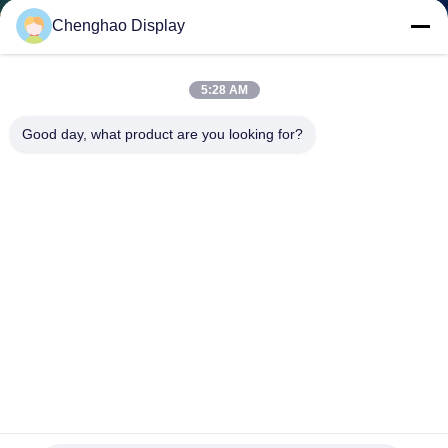
NEEM
Chenghao Display
CONTACT
MET
5:28 AM
ONS
Good day, what product are you looking for?
OP
VRAAG
EEN
OFFERTE
SITEMAP
PRIVACY
Alle zichtrichtingen Aanpasbaar LCD-scherm 240X320
Resolutie 2,8 inch TFT-scherm
POLICY