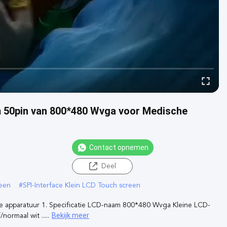
m 50pin van 800*480 Wvga voor Medische
Contact opnemen
Deel
reen
#
SPI-Interface Klein LCD Touch screen
 apparatuur 1. Specificatie LCD-naam 800*480 Wvga Kleine LCD-
Bekijk meer
rmaal wit .....