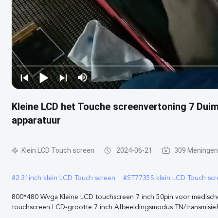
Kleine LCD het Touche screenvertoning 7 Dui
apparatuur
Klein LCD Touch screen
2024-06-21
309 Meningen
#
2.31inch klein LCD Touch screen
#
ST7735S klein LCD Touch sc
800*480 Wvga Kleine LCD touchscreen 7 inch 50pin voor medische
touchscreen LCD-grootte 7 inch Afbeeldingsmodus TN/transmisief/no