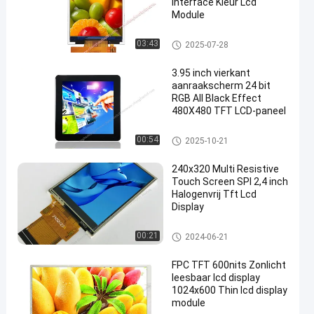
Interface Kleur Lcd
Module
IPS Lcd Vertoning
03:43
2025-07-28
3.95 inch vierkant
aanraakscherm 24 bit
RGB All Black Effect
480X480 TFT LCD-paneel
Klein LCD Touch screen
00:54
2025-10-21
240x320 Multi Resistive
Touch Screen SPI 2,4 inch
Halogenvrij Tft Lcd
Display
Weerstand biedende LCD Vert
00:21
2024-06-21
oning
FPC TFT 600nits Zonlicht
leesbaar lcd display
1024x600 Thin lcd display
module