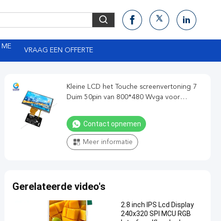
 ME
VRAAG EEN OFFERTE
Kleine LCD het Touche screenvertoning 7
Duim 50pin van 800*480 Wvga voor
Medische apparatuur
Contact opnemen
Meer informatie
Gerelateerde video's
2.8 inch IPS Lcd Display
240x320 SPI MCU RGB