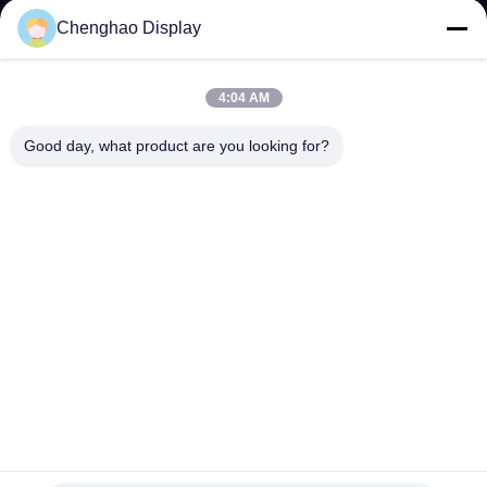
NEEM
Chenghao Display
CONTACT
MET
4:04 AM
ONS
Good day, what product are you looking for?
OP
VRAAG
EEN
OFFERTE
SITEMAP
PRIVACY
De Interface Klein LCD van SPI RGB Multitouch screen 5
Duim480*854 Resolutie 45pin
POLICY