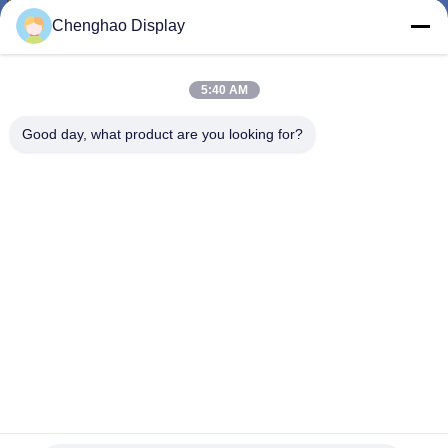
NEEM
Chenghao Display
CONTACT
MET
5:40 AM
ONS
Good day, what product are you looking for?
OP
VRAAG
EEN
OFFERTE
SITEMAP
PRIVACY
300 Neten 31 Spelden 10,1“ Kleine LCD Vertoning met I2C-
het Comité van de Interfaceaanraking
POLICY