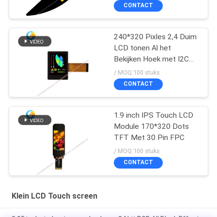
CONTACT
240*320 Pixles 2,4 Duim
LCD tonen Al het
Bekijken Hoek met I2C
TP
/ MOQ:100 stuks
CONTACT
1.9 inch IPS Touch LCD
Module 170*320 Dots
TFT Met 30 Pin FPC
/ MOQ:100 stuks
CONTACT
Klein LCD Touch screen