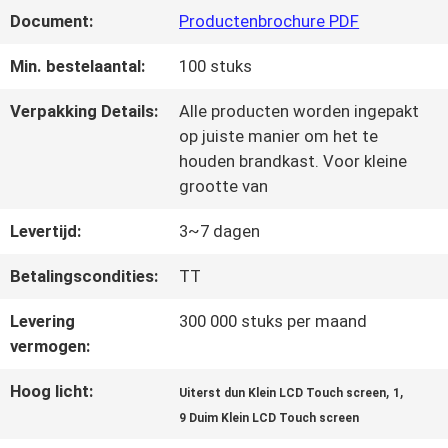
Document:
Productenbrochure PDF
NEEM
Min. bestelaantal:
100 stuks
CONTACT
Verpakking Details:
Alle producten worden ingepakt
op juiste manier om het te
MET
houden brandkast. Voor kleine
grootte van
ONS
Levertijd:
3~7 dagen
OP
Betalingscondities:
TT
VRAAG
Levering
300 000 stuks per maand
vermogen:
EEN
Hoog licht:
,
,
OFFERTE
Uiterst dun Klein LCD Touch screen
1
9 Duim Klein LCD Touch screen