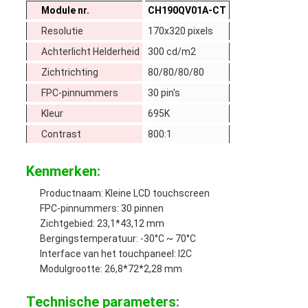
Module nr.
CH190QV01A-CT
Resolutie
170x320 pixels
Achterlicht Helderheid
300 cd/m2
Zichtrichting
80/80/80/80
FPC-pinnummers
30 pin's
Kleur
695K
Contrast
800:1
Kenmerken:
Productnaam: Kleine LCD touchscreen
FPC-pinnummers: 30 pinnen
Zichtgebied: 23,1*43,12 mm
Bergingstemperatuur: -30°C ~ 70°C
Interface van het touchpaneel: I2C
Modulgrootte: 26,8*72*2,28 mm
Technische parameters: