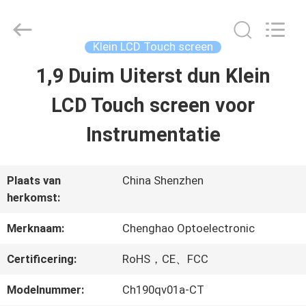
2026
Shenzhen
ChengHao
Optoelectronic
Klein LCD Touch screen
Co.,
Ltd..
1,9 Duim Uiterst dun Klein
THUIS
All
Rights
Reserved.
LCD Touch screen voor
PRODUCTEN
Instrumentatie
OVER
Plaats van
China Shenzhen
herkomst:
ONS
Merknaam:
Chenghao Optoelectronic
FABRIEKSTOCHT
Certificering:
RoHS，CE、FCC
Modelnummer:
Ch190qv01a-CT
KWALITEITSCONTROLE