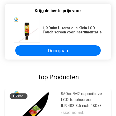
Krijg de beste prijs voor
1,9 Duim Uiterst dun Klein LCD
Touch screen voor Instrumentatie
Doorgaan
Top Producten
850cd/M2 capacitieve
LCD touchscreen
ILI9488 3,5 inch 480x320
stippen FPC SPI
/ MOQ:100 stuks