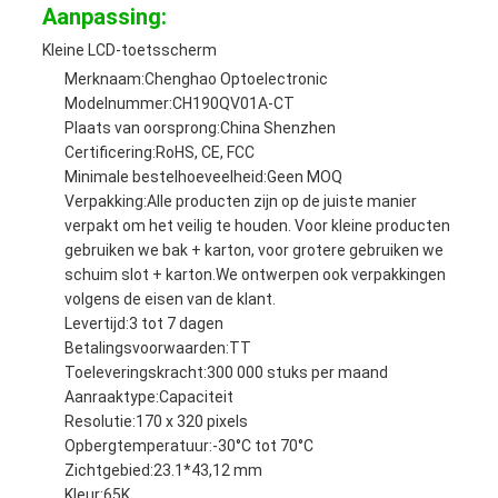
Aanpassing:
Kleine LCD-toetsscherm
Merknaam:
Chenghao Optoelectronic
Modelnummer:
CH190QV01A-CT
Plaats van oorsprong:
China Shenzhen
Certificering:
RoHS, CE, FCC
Minimale bestelhoeveelheid:
Geen MOQ
Verpakking:
Alle producten zijn op de juiste manier
verpakt om het veilig te houden. Voor kleine producten
gebruiken we bak + karton, voor grotere gebruiken we
schuim slot + karton.We ontwerpen ook verpakkingen
volgens de eisen van de klant.
Levertijd:
3 tot 7 dagen
Betalingsvoorwaarden:
TT
Toeleveringskracht:
300 000 stuks per maand
Aanraaktype:
Capaciteit
Resolutie:
170 x 320 pixels
Opbergtemperatuur:
-30°C tot 70°C
Zichtgebied:
23.1*43,12 mm
Kleur:
65K.