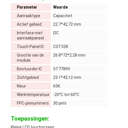
Parameter
Waarde
Aanraaktype
Capaciteit
Actief gebied
22.7*42,72 mm
Interface met
I2C
aanraakpaneel
Touch Panel IC
CST328
Grootte van de
26.8*72*2.28 mm
module
Bestuurder IC
ST7789V
Zichtgebied
23.1*43,12 mm
Kleur
65K.
Werktemperatuur
-20°C tot 60°C
FPC-pinnummers
30 pin's
Toepassingen:
Kleine LCD touchscreen