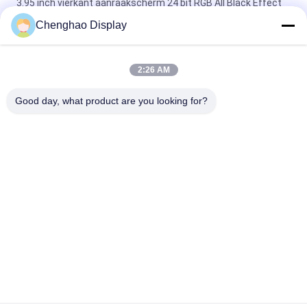
3.95 inch vierkant aanraakscherm 24 bit RGB All Black Effect
480X480 TFT LCD-paneel
Chenghao Display
3 inch kleuren touchscreen display paneel 800x268 pixels 25
pins IPS Tft lcd module
2:26 AM
5.5 inch Kleine LCD touchscreen 1080*1920 pixels 31 pins
Good day, what product are you looking for?
MIPI-interface
populaire categorieën
Alle
Klein LCD Touch 
TFT-LCD-Scherm
Screen
Capacitieve 
LCD 
Touchscreen Van 
Vertoningsmodule
TFT LCD
Weerstand 
IPS Lcd Vertoning
Biedende LCD 