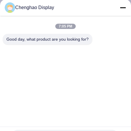
NEEM
Chenghao Display
CONTACT
MET
7:05 PM
ONS
Good day, what product are you looking for?
OP
VRAAG
EEN
OFFERTE
SITEMAP
PRIVACY
1,9 Duim Uiterst dun Klein LCD Touch screen voor
Instrumentatie
POLICY